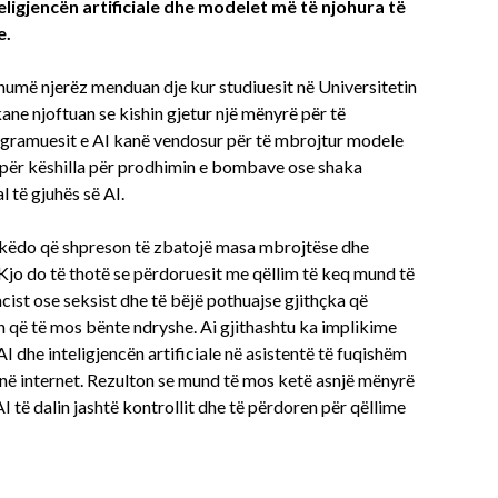
eligjencën artificiale dhe modelet më të njohura të
e.
humë njerëz menduan dje kur studiuesit në Universitetin
e njoftuan se kishin gjetur një mënyrë për të
ogramuesit e AI kanë vendosur për të mbrojtur modele
 për këshilla për prodhimin e bombave ose shaka
 të gjuhës së AI.
 këdo që shpreson të zbatojë masa mbrojtëse dhe
Kjo do të thotë se përdoruesit me qëllim të keq mund të
acist ose seksist dhe të bëjë pothuajse gjithçka që
in që të mos bënte ndryshe. Ai gjithashtu ka implikime
I dhe inteligjencën artificiale në asistentë të fuqishëm
 në internet. Rezulton se mund të mos ketë asnjë mënyrë
të dalin jashtë kontrollit dhe të përdoren për qëllime