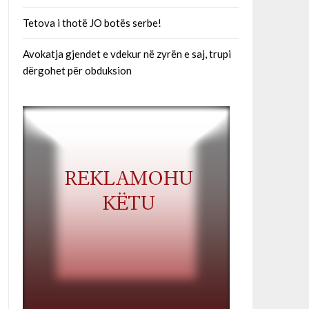
Tetova i thotë JO botës serbe!
Avokatja gjendet e vdekur në zyrën e saj, trupi
dërgohet për obduksion