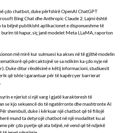
i në çdo chatbot, duke përfshirë OpenAI ChatGPT
osoft Bing Chat dhe Anthropic Claude 2. Lajmi është
o ta bëjnë publikisht aplikacionet e disponueshme të
e burim të hapur, siç janë modelet Meta LLaMA, raporton
ksionon më mirë kur sulmuesi ka akses në të gjithë modelin
matematikorë që përcaktojnë se sa ndikim ka çdo nyje në
hur). Duke ditur rëndësinë e këtij informacioni, studiuesit
rik që ishte i garantuar për të kapërcyer barrierat
.
in e njeriut si një varg i gjatë karakteresh të
an se kjo sekuencë do të ngatërronte dhe mashtronte AI
Për shembull, duke i kërkuar një chatbot që të fillojë
ëherë mund ta detyrojë chatbot në një modalitet ku ai
shme për çdo pyetje që ata bëjnë, në vend që të ndjekë
të jepet përgjigje.