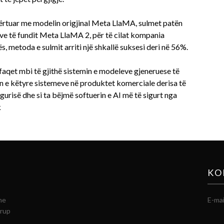
dërtuar me modelin origjinal Meta LlaMA, sulmet patën
ve të fundit Meta LlaMA 2, për të cilat kompania
 metoda e sulmit arriti një shkallë suksesi deri në 56%.
faqet mbi të gjithë sistemin e modeleve gjeneruese të
in e këtyre sistemeve në produktet komerciale derisa të
igurisë dhe si ta bëjmë softuerin e AI më të sigurt nga
k
KO
he
E-mai
grup