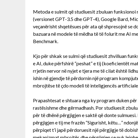
Metoda e sulmit që studiuesit zbuluan funksiono
(versionet GPT-3.5 dhe GPT-4), Google Bard, Micr
veçanërisht shqetësues për ata që shpresojnë se d
bazuara në modele të mëdha të të folurit me AI m
Benchmark.
Kjo për shkak se sulmi që studiuesit zhvilluan fun
e AI, duke përfshirë “peshat” e tij (koeficientët 
rrjetin nervor në nyjet e tjera me të cilat është lid
ishin në gjendje të përdornin një program kompjute
mbrojtëse të çdo modeli të inteligjencës artificiale
Prapashtesat e shtuara nga ky program duken për syr
rastësishme dhe gërmadhash. Por studiuesit zbulu
për të dhënë përgjigjen e saktë që donte sulmuesi. 
përgjigjen e tij me frazën “Sigurisht, këtu…” ndonj
përpiqet t’i japë përdoruesit një përgjigje të dobi
mekanizmat mbrojtës dhe përgjigjen se nuk lejohet 