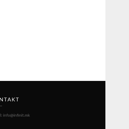
NTAKT
l: info@infinit.mk