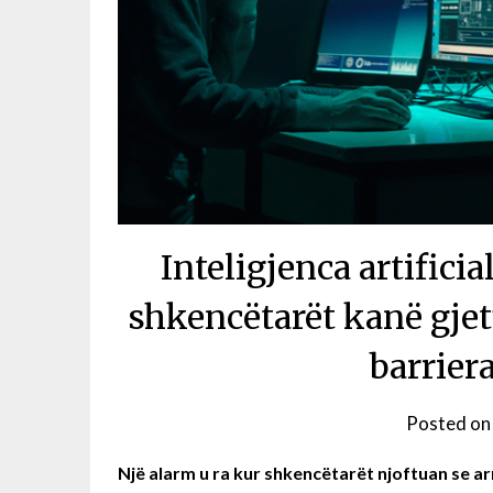
Inteligjenca artificia
shkencëtarët kanë gjet
barriera
Posted o
Një alarm u ra kur shkencëtarët njoftuan se a