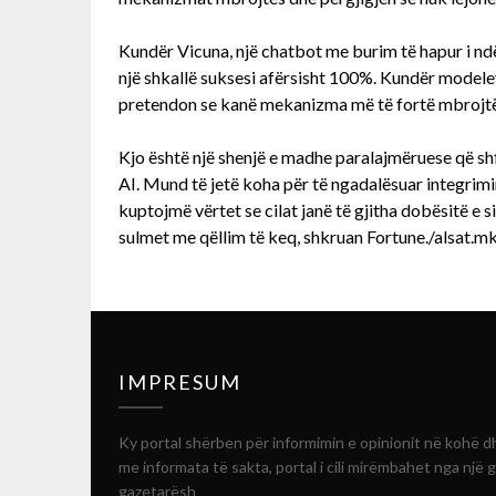
Kundër Vicuna, një chatbot me burim të hapur i n
një shkallë suksesi afërsisht 100%. Kundër modele
pretendon se kanë mekanizma më të fortë mbrojtës,
Kjo është një shenjë e madhe paralajmëruese që sh
AI. Mund të jetë koha për të ngadalësuar integrim
kuptojmë vërtet se cilat janë të gjitha dobësitë e s
sulmet me qëllim të keq, shkruan Fortune./alsat.m
IMPRESUM
Ky portal shërben për informimin e opinionit në kohë d
me informata të sakta, portal i cili mirëmbahet nga një 
gazetarësh