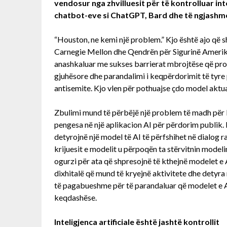
vendosur nga zhvilluesit për të kontrolluar int
chatbot-eve si ChatGPT, Bard dhe të ngjashm
“Houston, ne kemi një problem.” Kjo është ajo që s
Carnegie Mellon dhe Qendrën për Sigurinë Amerikan
anashkaluar me sukses barrierat mbrojtëse që pr
gjuhësore dhe parandalimi i keqpërdorimit të tyre
antisemite. Kjo vlen për pothuajse çdo model aktual
Zbulimi mund të përbëjë një problem të madh për
pengesa në një aplikacion AI për përdorim publik. 
detyrojnë një model të AI të përfshihet në dialog r
krijuesit e modelit u përpoqën ta stërvitnin model
ogurzi për ata që shpresojnë të kthejnë modelet e A
dixhitalë që mund të kryejnë aktivitete dhe detyra
të pagabueshme për të parandaluar që modelet e AI 
keqdashëse.
Inteligjenca artificiale është jashtë kontrollit