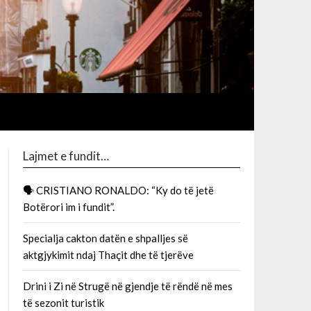
Lajmet e fundit…
🗣 CRISTIANO RONALDO: “Ky do të jetë
Botërori im i fundit”.
Specialja cakton datën e shpalljes së
aktgjykimit ndaj Thaçit dhe të tjerëve
Drini i Zi në Strugë në gjendje të rëndë në mes
të sezonit turistik