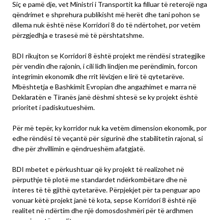
Siç e pamë dje, vet Ministri i Transportit ka filluar të reterojë nga
qëndrimet e shprehura publikisht më herët dhe tani pohon se
dilema nuk është nëse Korridori 8 do të ndërtohet, por vetëm
përzgjedhja e trasesë më të përshtatshme.
BDI rikujton se Korridori 8 është projekt me rëndësi strategjike
për vendin dhe rajonin, i cili lidh lindjen me perëndimin, forcon
integrimin ekonomik dhe rrit lëvizjen e lirë të qytetarëve.
Mbështetja e Bashkimit Evropian dhe angazhimet e marra në
Deklaratën e Tiranës janë dëshmi shtesë se ky projekt është
prioritet i padiskutueshëm.
Për më tepër, ky korridor nuk ka vetëm dimension ekonomik, por
edhe rëndësi të veçantë për sigurinë dhe stabilitetin rajonal, si
dhe për zhvillimin e qëndrueshëm afatgjatë.
BDI mbetet e përkushtuar që ky projekt të realizohet në
përputhje të plotë me standardet ndërkombëtare dhe në
interes të të gjithë qytetarëve. Përpjekjet për ta penguar apo
vonuar këtë projekt janë të kota, sepse Korridori 8 është një
realitet në ndërtim dhe një domosdoshmëri për të ardhmen