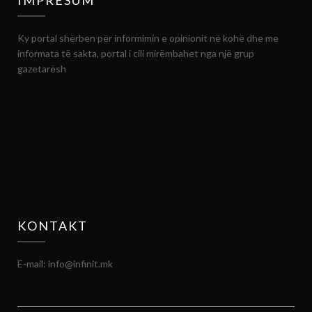
Ky portal shërben për informimin e opinionit në kohë dhe me
informata të sakta, portal i cili mirëmbahet nga një grup
gazetarësh
KONTAKT
E-mail: info@infinit.mk