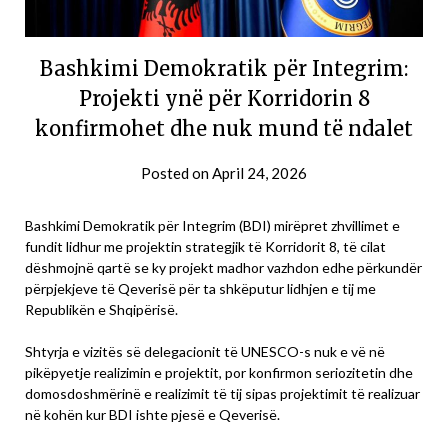
Bashkimi Demokratik për Integrim:
Projekti ynë për Korridorin 8
konfirmohet dhe nuk mund të ndalet
Posted on
April 24, 2026
Bashkimi Demokratik për Integrim (BDI) mirëpret zhvillimet e
fundit lidhur me projektin strategjik të Korridorit 8, të cilat
dëshmojnë qartë se ky projekt madhor vazhdon edhe përkundër
përpjekjeve të Qeverisë për ta shkëputur lidhjen e tij me
Republikën e Shqipërisë.
Shtyrja e vizitës së delegacionit të UNESCO-s nuk e vë në
pikëpyetje realizimin e projektit, por konfirmon seriozitetin dhe
domosdoshmërinë e realizimit të tij sipas projektimit të realizuar
në kohën kur BDI ishte pjesë e Qeverisë.