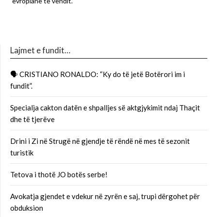
evropiane të vendit.
Lajmet e fundit…
🗣 CRISTIANO RONALDO: “Ky do të jetë Botërori im i
fundit”.
Specialja cakton datën e shpalljes së aktgjykimit ndaj Thaçit
dhe të tjerëve
Drini i Zi në Strugë në gjendje të rëndë në mes të sezonit
turistik
Tetova i thotë JO botës serbe!
Avokatja gjendet e vdekur në zyrën e saj, trupi dërgohet për
obduksion