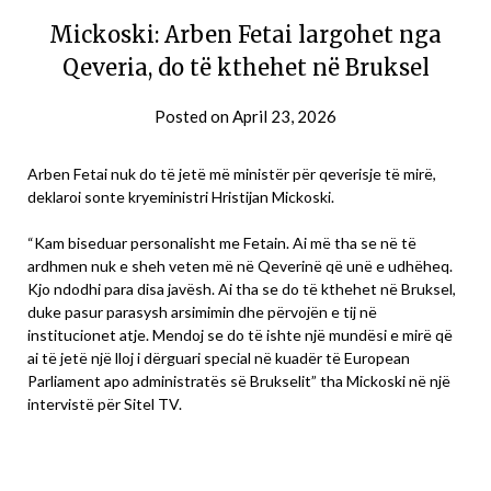
Mickoski: Arben Fetai largohet nga
Qeveria, do të kthehet në Bruksel
Posted on
April 23, 2026
Arben Fetai nuk do të jetë më ministër për qeverisje të mirë,
deklaroi sonte kryeministri Hristijan Mickoski.
“Kam biseduar personalisht me Fetain. Ai më tha se në të
ardhmen nuk e sheh veten më në Qeverinë që unë e udhëheq.
Kjo ndodhi para disa javësh. Ai tha se do të kthehet në Bruksel,
duke pasur parasysh arsimimin dhe përvojën e tij në
institucionet atje. Mendoj se do të ishte një mundësi e mirë që
ai të jetë një lloj i dërguari special në kuadër të European
Parliament apo administratës së Brukselit” tha Mickoski në një
intervistë për Sitel TV.