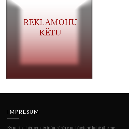
IMPRESUM
Ky portal shërben për informimin e opinionit në kohë dhe me