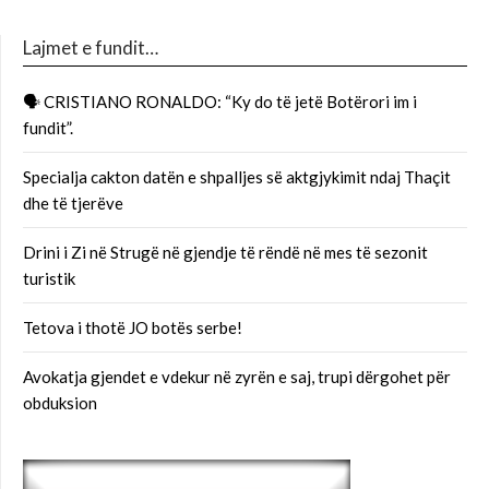
Lajmet e fundit…
🗣 CRISTIANO RONALDO: “Ky do të jetë Botërori im i
fundit”.
Specialja cakton datën e shpalljes së aktgjykimit ndaj Thaçit
dhe të tjerëve
Drini i Zi në Strugë në gjendje të rëndë në mes të sezonit
turistik
Tetova i thotë JO botës serbe!
Avokatja gjendet e vdekur në zyrën e saj, trupi dërgohet për
obduksion