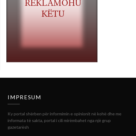
IMPRESUM
Ky portal shërben për informimin e opinionit në kohë dhe me
informata të sakta, portal i cili mirëmbahet nga një grup
gazetarësh