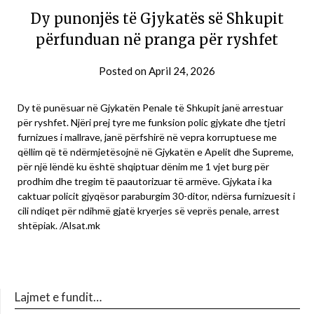
Dy punonjës të Gjykatës së Shkupit
përfunduan në pranga për ryshfet
Posted on
April 24, 2026
Dy të punësuar në Gjykatën Penale të Shkupit janë arrestuar
për ryshfet. Njëri prej tyre me funksion polic gjykate dhe tjetri
furnizues i mallrave, janë përfshirë në vepra korruptuese me
qëllim që të ndërmjetësojnë në Gjykatën e Apelit dhe Supreme,
për një lëndë ku është shqiptuar dënim me 1 vjet burg për
prodhim dhe tregim të paautorizuar të armëve. Gjykata i ka
caktuar policit gjyqësor paraburgim 30-ditor, ndërsa furnizuesit i
cili ndiqet për ndihmë gjatë kryerjes së veprës penale, arrest
shtëpiak. /Alsat.mk
Lajmet e fundit…