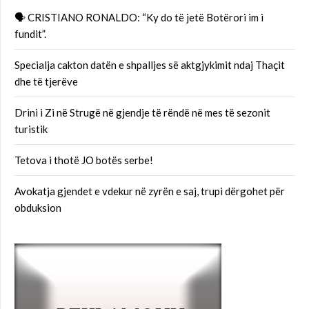
🗣 CRISTIANO RONALDO: “Ky do të jetë Botërori im i
fundit”.
Specialja cakton datën e shpalljes së aktgjykimit ndaj Thaçit
dhe të tjerëve
Drini i Zi në Strugë në gjendje të rëndë në mes të sezonit
turistik
Tetova i thotë JO botës serbe!
Avokatja gjendet e vdekur në zyrën e saj, trupi dërgohet për
obduksion