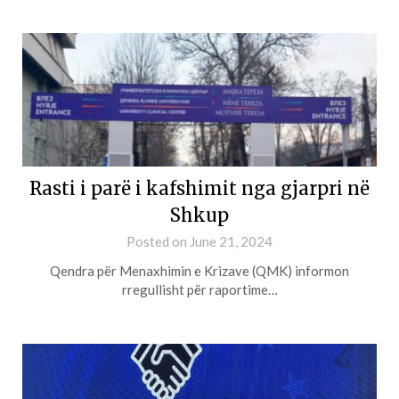
Rasti i parë i kafshimit nga gjarpri në
Shkup
Posted on
June 21, 2024
Qendra për Menaxhimin e Krizave (QMK) informon
rregullisht për raportime…