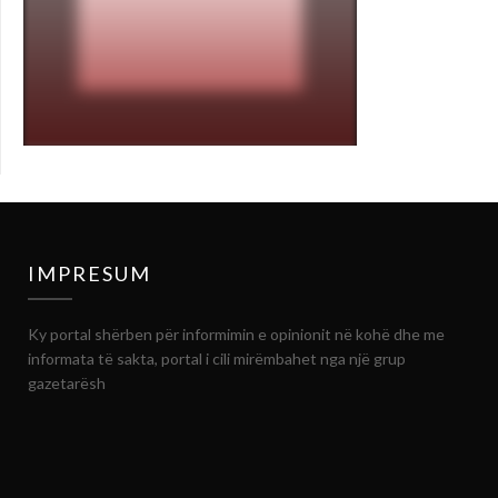
IMPRESUM
Ky portal shërben për informimin e opinionit në kohë dhe me
informata të sakta, portal i cili mirëmbahet nga një grup
gazetarësh