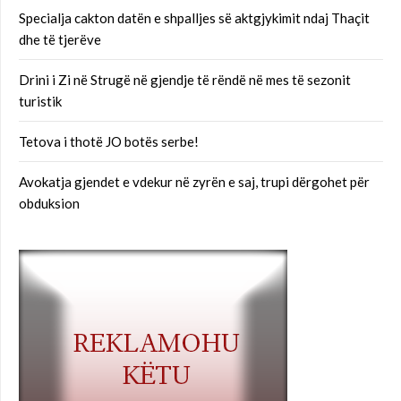
Specialja cakton datën e shpalljes së aktgjykimit ndaj Thaçit
dhe të tjerëve
Drini i Zi në Strugë në gjendje të rëndë në mes të sezonit
turistik
Tetova i thotë JO botës serbe!
Avokatja gjendet e vdekur në zyrën e saj, trupi dërgohet për
obduksion