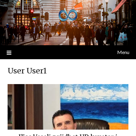
Menu
User User1