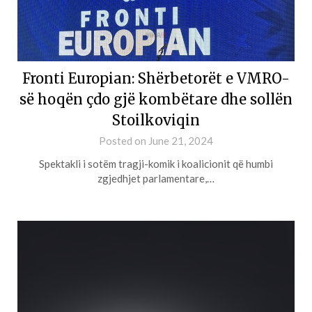
Fronti Europian: Shërbetorët e VMRO-
së hoqën çdo gjë kombëtare dhe sollën
Stoilkoviqin
Posted on
June 21, 2024
Spektakli i sotëm tragji-komik i koalicionit që humbi
zgjedhjet parlamentare,…