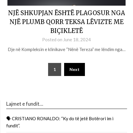
NJË SHKUPJAN ËSHTË PLAGOSUR NGA
NJË PLUMB QORR TEKSA LËVIZTE ME
BIÇIKLETË
Posted on
June 18, 2024
Dje në Kompleksin e klinikave “Nënë Tereza” me lëndim nga…
1
Next
Lajmet e fundit…
🗣 CRISTIANO RONALDO: “Ky do të jetë Botërori im i
fundit”.