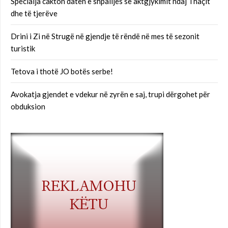
Specialja cakton datën e shpalljes së aktgjykimit ndaj Thaçit
dhe të tjerëve
Drini i Zi në Strugë në gjendje të rëndë në mes të sezonit
turistik
Tetova i thotë JO botës serbe!
Avokatja gjendet e vdekur në zyrën e saj, trupi dërgohet për
obduksion