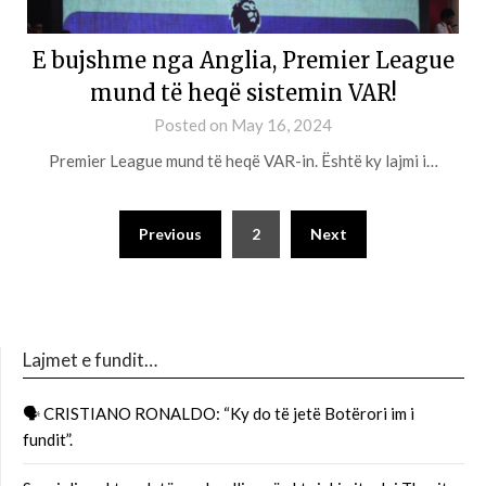
E bujshme nga Anglia, Premier League
mund të heqë sistemin VAR!
Posted on
May 16, 2024
Premier League mund të heqë VAR-in. Është ky lajmi i…
Previous
2
Next
Lajmet e fundit…
🗣 CRISTIANO RONALDO: “Ky do të jetë Botërori im i
fundit”.