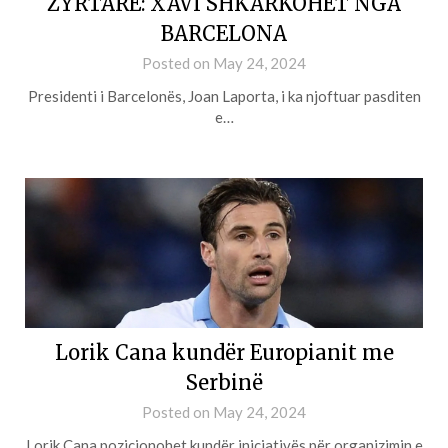
ZYRTARE: XAVI SHKARKOHET NGA
BARCELONA
Posted on
May 24, 2024
Presidenti i Barcelonës, Joan Laporta, i ka njoftuar pasditen
e…
Lorik Cana kundër Europianit me
Serbinë
Posted on
May 24, 2024
Lorik Cana pozicionohet kundër iniciativës për organizimin e