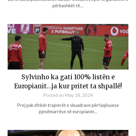
përbashkët të…
Sylvinho ka gati 100% listën e
Europianit…ja kur pritet ta shpallë!
Posted on
May 18, 2024
Prej pak ditësh trajnerët e skuadrave përfaqësuese
pjesëmarrëse në europianin…