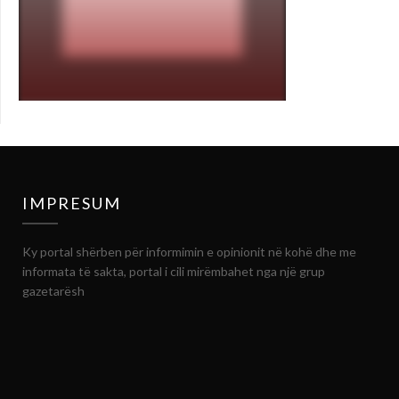
IMPRESUM
Ky portal shërben për informimin e opinionit në kohë dhe me
informata të sakta, portal i cili mirëmbahet nga një grup
gazetarësh