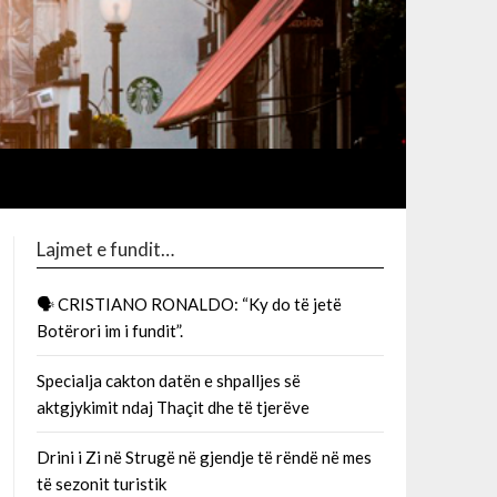
Lajmet e fundit…
🗣 CRISTIANO RONALDO: “Ky do të jetë
Botërori im i fundit”.
Specialja cakton datën e shpalljes së
aktgjykimit ndaj Thaçit dhe të tjerëve
Drini i Zi në Strugë në gjendje të rëndë në mes
të sezonit turistik