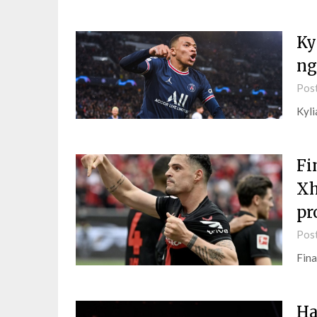
Ky
ng
Pos
Kyli
Fi
Xh
pr
Pos
Fina
Ha