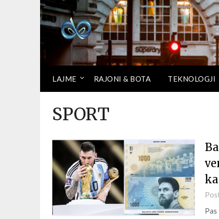
LAJME
RAJONI & BOTA
TEKNOLOGJI
SPORT
Ba
ve
ka
Pos
Pas 