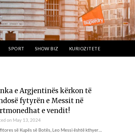
SPORT
SHOW BIZ
KURIOZITETE
nka e Argjentinës kërkon të
ndosë fytyrën e Messit në
rtmonedhat e vendit!
ted on
May 13, 2024
fitores së Kupës së Botës, Leo Messi është kthyer…