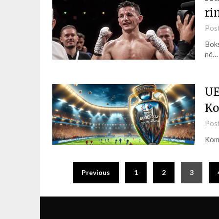
ri
Pos
Boks
në…
UE
Ko
Pos
Komi
Previous
1
2
3