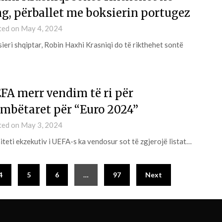
ng, përballet me boksierin portugez
ted on
May 4, 2024
ieri shqiptar, Robin Haxhi Krasniqi do të rikthehet sontë
FA merr vendim të ri për
mbëtaret për “Euro 2024”
ted on
May 3, 2024
teti ekzekutiv i UEFA-s ka vendosur sot të zgjerojë listat…
4
5
6
…
97
Next