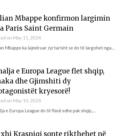
lian Mbappe konfirmon largimin
a Paris Saint Germain
ted on
May 11, 2024
an Mbappe ka lajmëruar zyrtarisht se do të largohet nga…
nalja e Europa League flet shqip,
aka dhe Gjimshiti dy
otagonistët kryesorë!
ted on
May 10, 2024
lja e Europa League do të flasë edhe pak shqip,…
xhi Krasniqi sonte rikthehet në