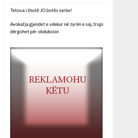
Tetova i thotë JO botës serbe!
Avokatja gjendet e vdekur në zyrën e saj, trupi
dërgohet për obduksion