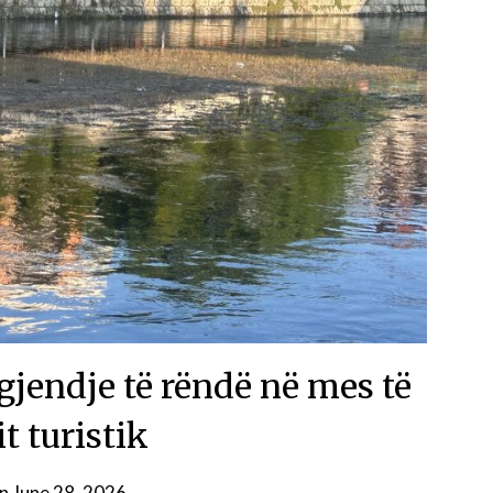
 gjendje të rëndë në mes të
t turistik
on
June 28, 2026