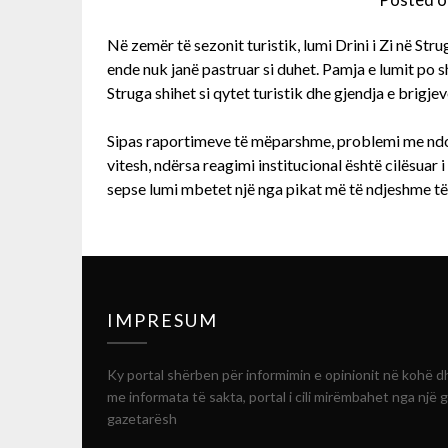
Në zemër të sezonit turistik, lumi Drini i Zi në Str
ende nuk janë pastruar si duhet. Pamja e lumit po 
Struga shihet si qytet turistik dhe gjendja e brigje
Sipas raportimeve të mëparshme, problemi me ndotj
vitesh, ndërsa reagimi institucional është cilësuar
sepse lumi mbetet një nga pikat më të ndjeshme të 
IMPRESUM
Ky portal shërben për informimin e opinionit në kohë d
me informata të sakta, portal i cili mirëmbahet nga një 
gazetarësh