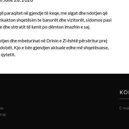
ugë paraqitet në gjendje të keqe, me algat dhe ndotjen që
shkakton shqetësim te banorët dhe vizitorët, sidomos pasi
ve dhe shtratit të lumit po dëmton imazhin e saj.
en dhe mbeturinat në Drinin e Zi është përsëritur prej
 i dobët. Kjo e bën gjendjen aktuale edhe më shqetësuese,
qytetit.
KO
he
E-mai
grup