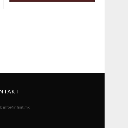
NTAKT
l: info@infinit.mk