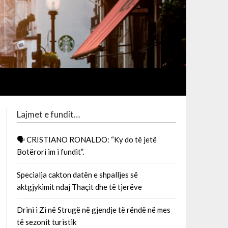
Lajmet e fundit…
🗣 CRISTIANO RONALDO: “Ky do të jetë
Botërori im i fundit”.
Specialja cakton datën e shpalljes së
aktgjykimit ndaj Thaçit dhe të tjerëve
Drini i Zi në Strugë në gjendje të rëndë në mes
të sezonit turistik