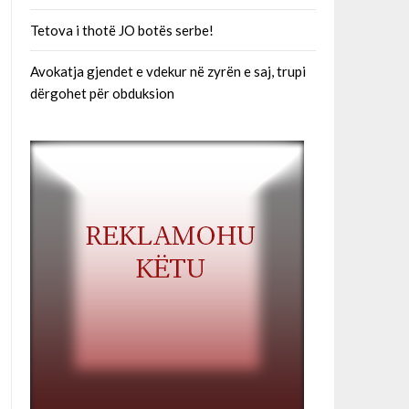
Tetova i thotë JO botës serbe!
Avokatja gjendet e vdekur në zyrën e saj, trupi
dërgohet për obduksion