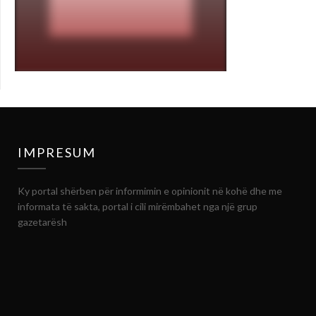
IMPRESUM
Ky portal shërben për informimin e opinionit në kohë dhe me
informata të sakta, portal i cili mirëmbahet nga një grup
gazetarësh