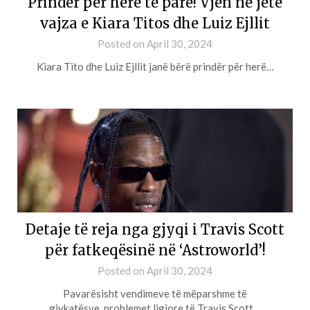
Prindër për herë të parë! Vjen në jetë
vajza e Kiara Titos dhe Luiz Ejllit
Posted on
April 30, 2024
Kiara Tito dhe Luiz Ejllit janë bërë prindër për herë…
Detaje të reja nga gjyqi i Travis Scott
për fatkeqësinë në ‘Astroworld’!
Posted on
April 30, 2024
Pavarësisht vendimeve të mëparshme të
gjykatësve, problemet ligjore të Travis Scott…