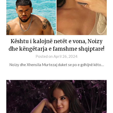
Kështu i kalojnë netët e vona, Noizy
dhe këngëtarja e famshme shqiptare!
Posted on
April 26, 2024
Noizy dhe Xhensila Murtezaj duket se po e gdhijnë këto…