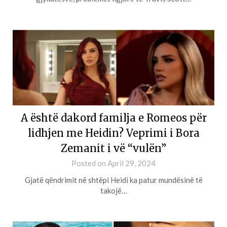
A është dakord familja e Romeos për
lidhjen me Heidin? Veprimi i Bora
Zemanit i vë “vulën”
Posted on
April 29, 2024
Gjatë qëndrimit në shtëpi Heidi ka patur mundësinë të
takojë…