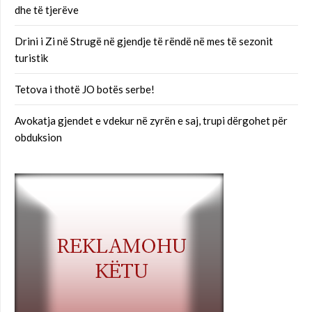
dhe të tjerëve
Drini i Zi në Strugë në gjendje të rëndë në mes të sezonit
turistik
Tetova i thotë JO botës serbe!
Avokatja gjendet e vdekur në zyrën e saj, trupi dërgohet për
obduksion