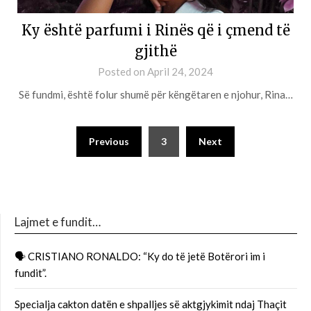
Ky është parfumi i Rinës që i çmend të
gjithë
Posted on
April 24, 2024
Së fundmi, është folur shumë për këngëtaren e njohur, Rina…
Previous
3
Next
Lajmet e fundit…
🗣 CRISTIANO RONALDO: “Ky do të jetë Botërori im i
fundit”.
Specialja cakton datën e shpalljes së aktgjykimit ndaj Thaçit