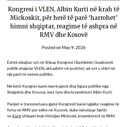
Kongresi i VLEN, Albin Kurti në krah të
Mickoskit, për herë të parë ‘harrohet’
himni shqiptar, reagime të ashpra në
RMV dhe Kosovë
Posted on
May 9, 2026
Është mbajtur sot në Shkup Kongresi i Bashkimit i koalicionit
politik shqiptar VLEN, aktualisht në pushtet, që sot u shkri në
një parti të vetme politike.
Në këtë Kongres kanë marrë pjesë disa figura politike nga
Shqipëria dhe Kosova, mes tyre dhe kryeministri Albin Kurti.
Pamjet e transmetuara gjatë Kongresit kanë ngjallur reagime të
forta në RMV por edhe në Kosovë, duke nënvizuar faktin
se
Kurti
shfaqet krah Hristijan Mickoski, kryeministrit të RMV.