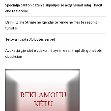
Specialja cakton datën e shpalljes së aktgjykimit ndaj Thaçit
dhe të tjerëve
Drini i Zi në Strugë në gjendje të rëndë në mes të sezonit
turistik
Tetova i thotë JO botës serbe!
Avokatja gjendet e vdekur në zyrën e saj, trupi dërgohet për
obduksion