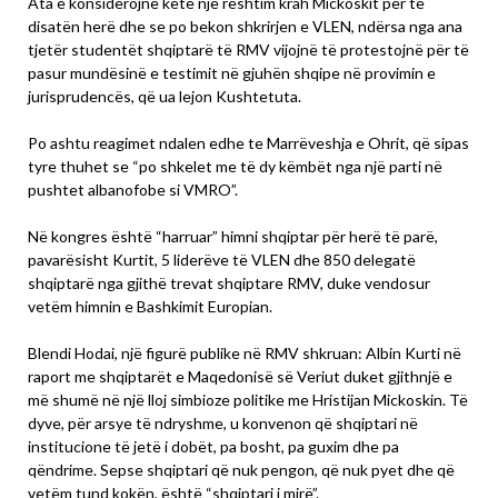
Ata e konsiderojnë këtë një reshtim krah Mickoskit për të
disatën herë dhe se po bekon shkrirjen e VLEN, ndërsa nga ana
tjetër studentët shqiptarë të RMV vijojnë të protestojnë për të
pasur mundësinë e testimit në gjuhën shqipe në provimin e
jurisprudencës, që ua lejon Kushtetuta.
Po ashtu reagimet ndalen edhe te Marrëveshja e Ohrit, që sipas
tyre thuhet se “po shkelet me të dy këmbët nga një parti në
pushtet albanofobe si VMRO”.
Në kongres është “harruar” himni shqiptar për herë të parë,
pavarësisht Kurtit, 5 liderëve të VLEN dhe 850 delegatë
shqiptarë nga gjithë trevat shqiptare RMV, duke vendosur
vetëm himnin e Bashkimit Europian.
Blendi Hodai, një figurë publike në RMV shkruan: Albin Kurti në
raport me shqiptarët e Maqedonisë së Veriut duket gjithnjë e
më shumë në një lloj simbioze politike me Hristijan Mickoskin. Të
dyve, për arsye të ndryshme, u konvenon që shqiptari në
institucione të jetë i dobët, pa bosht, pa guxim dhe pa
qëndrime. Sepse shqiptari që nuk pengon, që nuk pyet dhe që
vetëm tund kokën, është “shqiptari i mirë”.