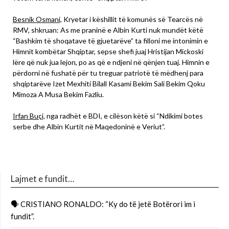
Besnik Osmani,
Kryetar i këshillit të komunës së Tearcës në
RMV, shkruan: As me praninë e Albin Kurti nuk mundët këtë
“Bashkim të shoqatave të gjuetarëve” ta filloni me intonimin e
Himnit kombëtar Shqiptar, sepse shefi juaj Hristijan Mickoski
lëre që nuk jua lejon, po as që e ndjeni në qënjen tuaj. Himnin e
përdorni në fushatë për tu treguar patriotë të mëdhenj para
shqiptarëve Izet Mexhiti Bilall Kasami Bekim Sali Bekim Qoku
Mimoza A Musa Bekim Fazliu.
Irfan Buçi,
nga radhët e BDI, e cilëson këtë si “Ndikimi botes
serbe dhe Albin Kurtit në Maqedoninë e Veriut”.
Lajmet e fundit…
🗣 CRISTIANO RONALDO: “Ky do të jetë Botërori im i
fundit”.