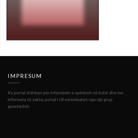
IMPRESUM
Ky portal shërben për informimin e opinionit në kohë dhe me
informata të sakta, portal i cili mirëmbahet nga një grup
gazetarësh