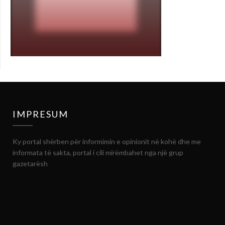
IMPRESUM
Ky portal shërben për informimin e opinionit në kohë dhe me
informata të sakta, portal i cili mirëmbahet nga një grup
gazetarësh