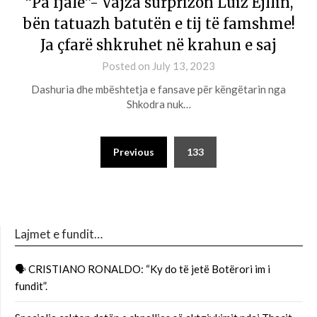
“Pa fjalë”- Vajza surprizon Luiz Ejllin,
bën tatuazh batutën e tij të famshme!
Ja çfarë shkruhet në krahun e saj
Posted on
July 13, 2023
Dashuria dhe mbështetja e fansave për këngëtarin nga
Shkodra nuk…
Previous
133
Lajmet e fundit…
🗣 CRISTIANO RONALDO: “Ky do të jetë Botërori im i
fundit”.