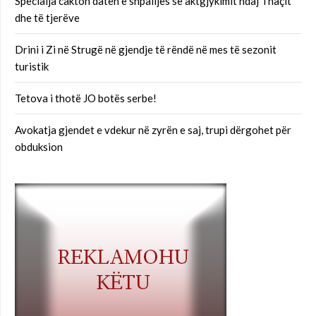
Specialja cakton datën e shpalljes së aktgjykimit ndaj Thaçit
dhe të tjerëve
Drini i Zi në Strugë në gjendje të rëndë në mes të sezonit
turistik
Tetova i thotë JO botës serbe!
Avokatja gjendet e vdekur në zyrën e saj, trupi dërgohet për
obduksion