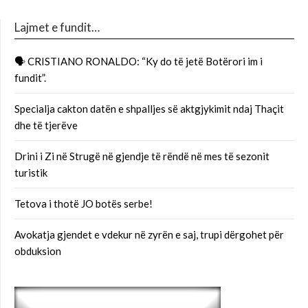
Lajmet e fundit…
🗣 CRISTIANO RONALDO: “Ky do të jetë Botërori im i
fundit”.
Specialja cakton datën e shpalljes së aktgjykimit ndaj Thaçit
dhe të tjerëve
Drini i Zi në Strugë në gjendje të rëndë në mes të sezonit
turistik
Tetova i thotë JO botës serbe!
Avokatja gjendet e vdekur në zyrën e saj, trupi dërgohet për
obduksion