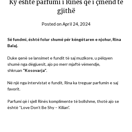
Ky është parfumi i Rinës që i çmend të
gjithë
Posted on
April 24, 2024
Së fundmi, është folur shumë për këngëtaren e njohur, Rina
Balaj.
Duke qenë se lansimet e fundit të saj muzikore, u pëlqyen
shumë nga dëgjuesit, ajo po merr mjaftë vëmendje,
shkruan
“Kosovarja”
.
Në një nga intervistat e fundit, Rina ka treguar parfumin e saj
favorit.
Parfumi që i sjell Rinës komplimente të bollshme, thotë ajo se
është “Love Don’t Be Shy – Kilian”.