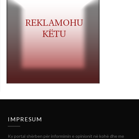
IMPRESUM
Ky portal shërben për informimin e opinionit në kohë dhe me