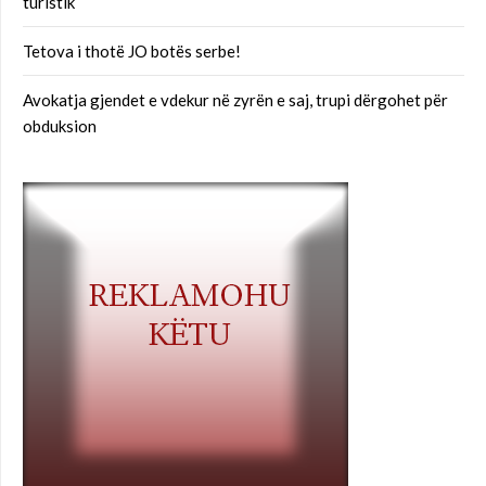
turistik
Tetova i thotë JO botës serbe!
Avokatja gjendet e vdekur në zyrën e saj, trupi dërgohet për
obduksion