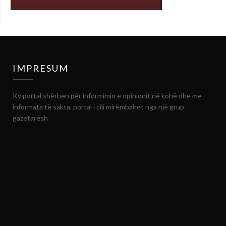
IMPRESUM
Ky portal shërben për informimin e opinionit në kohë dhe me
informata të sakta, portal i cili mirëmbahet nga një grup
gazetarësh