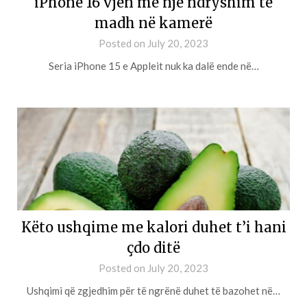
iPhone 16 vjen me një ndryshim të
madh në kamerë
Posted on
July 20, 2023
Seria iPhone 15 e Appleit nuk ka dalë ende në…
Këto ushqime me kalori duhet t’i hani
çdo ditë
Posted on
July 20, 2023
Ushqimi që zgjedhim për të ngrënë duhet të bazohet në…