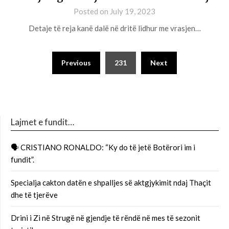
Posted on
July 19, 2023
Detaje të reja kanë dalë në dritë lidhur me vrasjen…
Previous
231
Next
Lajmet e fundit…
🗣 CRISTIANO RONALDO: “Ky do të jetë Botërori im i
fundit”.
Specialja cakton datën e shpalljes së aktgjykimit ndaj Thaçit
dhe të tjerëve
Drini i Zi në Strugë në gjendje të rëndë në mes të sezonit