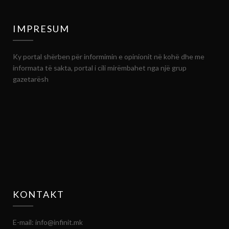
IMPRESUM
Ky portal shërben për informimin e opinionit në kohë dhe me
informata të sakta, portal i cili mirëmbahet nga një grup
gazetarësh
KONTAKT
E-mail: info@infinit.mk