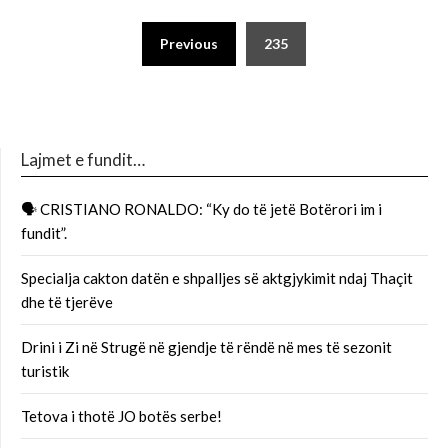
Previous
235
Lajmet e fundit…
🗣 CRISTIANO RONALDO: “Ky do të jetë Botërori im i
fundit”.
Specialja cakton datën e shpalljes së aktgjykimit ndaj Thaçit
dhe të tjerëve
Drini i Zi në Strugë në gjendje të rëndë në mes të sezonit
turistik
Tetova i thotë JO botës serbe!