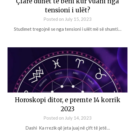
Çfarë duhet të bëni kur vuani nga
tensioni i ulët?
Posted on
July 15, 2023
Studimet tregojnë se nga tensioni i ulët më së shumti…
Horoskopi ditor, e premte 14 korrik
2023
Posted on
July 14, 2023
Dashi Ka rrezik që jeta juaj në çift të jetë…