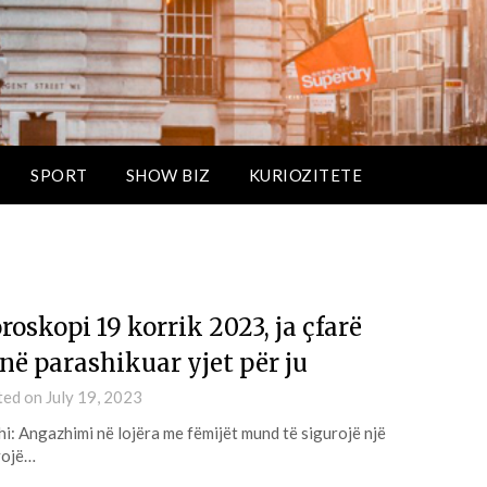
SPORT
SHOW BIZ
KURIOZITETE
roskopi 19 korrik 2023, ja çfarë
në parashikuar yjet për ju
ted on
July 19, 2023
i: Angazhimi në lojëra me fëmijët mund të sigurojë një
vojë…