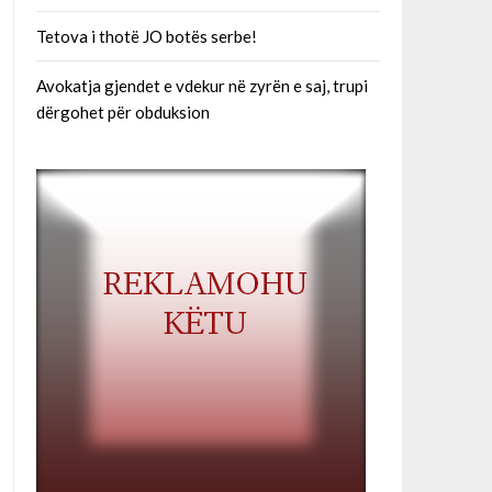
Tetova i thotë JO botës serbe!
Avokatja gjendet e vdekur në zyrën e saj, trupi
dërgohet për obduksion