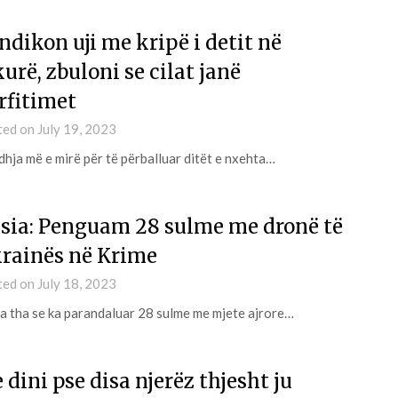
 ndikon uji me kripë i detit në
kurë, zbuloni se cilat janë
rfitimet
ted on
July 19, 2023
dhja më e mirë për të përballuar ditët e nxehta…
sia: Penguam 28 sulme me dronë të
rainës në Krime
ted on
July 18, 2023
a tha se ka parandaluar 28 sulme me mjete ajrore…
e dini pse disa njerëz thjesht ju