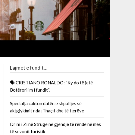
Lajmet e fundit…
🗣 CRISTIANO RONALDO: “Ky do të jetë
Botërori im i fundit”.
Specialja cakton datën e shpalljes së
aktgjykimit ndaj Thaçit dhe të tjerëve
Drini i Zi në Strugë në gjendje të rëndë në mes
të sezonit turistik