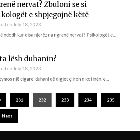
renë nervat? Zbuloni se si
ikologët e shpjegojnë këtë
ted on
July 18, 2023
ë ndodh kur disa njerëz na ngrenë nervat? Psikologët e…
 ta lësh duhanin?
ted on
July 18, 2023
tymos një cigare, duhani që digjet çliron nikotinën, e…
0
231
232
233
234
235
Next