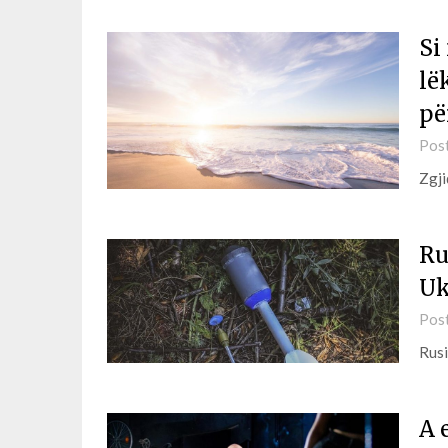
Si
lë
pë
Pos
Zgji
Ru
Uk
Pos
Rusi
A 