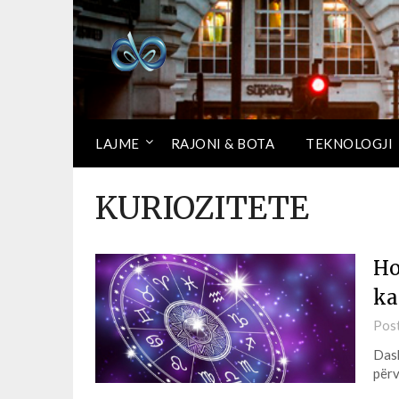
LAJME
RAJONI & BOTA
TEKNOLOGJI
KURIOZITETE
Ho
ka
Pos
Dash
për