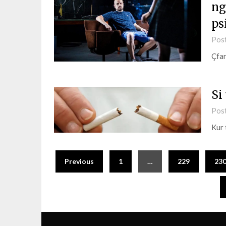
ng
ps
Pos
Çfar
Si
Pos
Kur 
Previous
1
…
229
23