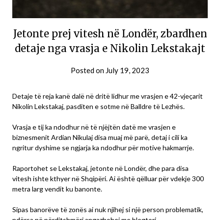
Jetonte prej vitesh në Londër, zbardhen
detaje nga vrasja e Nikolin Lekstakajt
Posted on
July 19, 2023
Detaje të reja kanë dalë në dritë lidhur me vrasjen e 42-vjeçarit
Nikolin Lekstakaj, pasditen e sotme në Balldre të Lezhës.
Vrasja e tij ka ndodhur në të njëjtën datë me vrasjen e
biznesmenit Ardian Nikulaj disa muaj më parë, detaj i cili ka
ngritur dyshime se ngjarja ka ndodhur për motive hakmarrje.
Raportohet se Lekstakaj, jetonte në Londër, dhe para disa
vitesh ishte kthyer në Shqipëri. Ai është qëlluar për vdekje 300
metra larg vendit ku banonte.
Sipas banorëve të zonës ai nuk njihej si një person problematik,
ndërsa në përditshmëri angazhohej me blegtori.