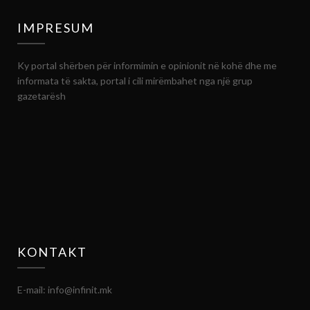
IMPRESUM
Ky portal shërben për informimin e opinionit në kohë dhe me
informata të sakta, portal i cili mirëmbahet nga një grup
gazetarësh
KONTAKT
E-mail: info@infinit.mk