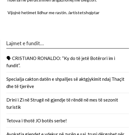
Vijojnë hetimet lidhur me rastin. /artistetshqiptar
Lajmet e fundit…
🗣 CRISTIANO RONALDO: “Ky do të jetë Botërori im i
fundit”.
Specialja cakton datën e shpalljes së aktgjykimit ndaj Thaçit
dhe të tjerëve
Drini i Zi në Strugë në gjendje të rëndë në mes të sezonit
turistik
Tetova i thotë JO botës serbe!
Avokatja gjendet e vdekur në zyrën e saj, trupi dërgohet për