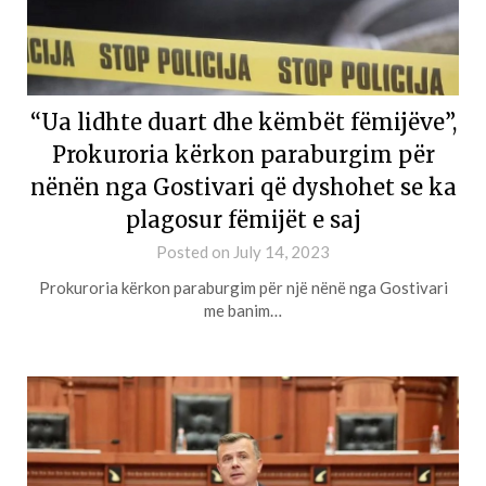
“Ua lidhte duart dhe këmbët fëmijëve”,
Prokuroria kërkon paraburgim për
nënën nga Gostivari që dyshohet se ka
plagosur fëmijët e saj
Posted on
July 14, 2023
Prokuroria kërkon paraburgim për një nënë nga Gostivari
me banim…