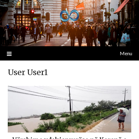
Menu
User User1