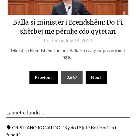
Balla si ministër i Brendshëm: Do t’i
shërbej me përulje çdo qytetari
Posted on
July 14, 2023
Ministri i Brendshëm Taulant Balla ka reaguar pas votimit
nga…
Previous
2,667
Next
Lajmet e fundit…
🗣 CRISTIANO RONALDO: “Ky do të jetë Botërori im i
fundit”.