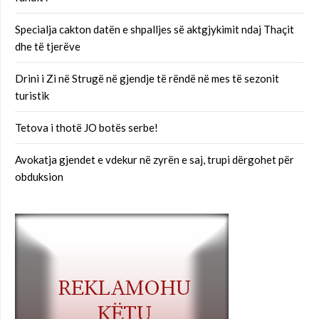
Specialja cakton datën e shpalljes së aktgjykimit ndaj Thaçit
dhe të tjerëve
Drini i Zi në Strugë në gjendje të rëndë në mes të sezonit
turistik
Tetova i thotë JO botës serbe!
Avokatja gjendet e vdekur në zyrën e saj, trupi dërgohet për
obduksion