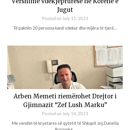
Vërshime vdekjeprurëse në Korenë e
Jugut
Posted on
July 15, 2023
Të paktën 20 persona kanë vdekur dhe mijëra të tjerë…
Arben Memeti riemërohet Drejtor i
Gjimnazit “Zef Lush Marku”
Posted on
July 14, 2023
Me vendim të kryetares së qytetit të Shkupit znj.Danella
Arsovska…