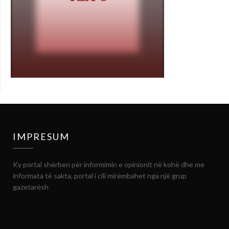
IMPRESUM
Ky portal shërben për informimin e opinionit në kohë dhe me
informata të sakta, portal i cili mirëmbahet nga një grup
gazetarësh