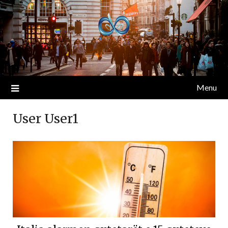
Menu
User User1