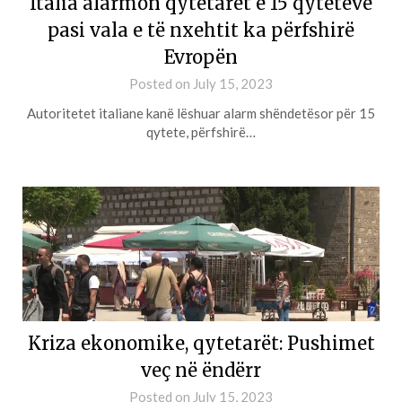
Italia alarmon qytetarët e 15 qyteteve
pasi vala e të nxehtit ka përfshirë
Evropën
Posted on
July 15, 2023
Autoritetet italiane kanë lëshuar alarm shëndetësor për 15
qytete, përfshirë…
Kriza ekonomike, qytetarët: Pushimet
veç në ëndërr
Posted on
July 15, 2023