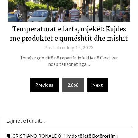
Temperaturat e larta, mjekët: Kujdes
me produktet e qumështit dhe mishit
Posted on
July 15, 2023
Thuajse çdo ditë në repartin infektiv në Gostivar
hospitalizohet nga…
Previous
2,666
Next
Lajmet e fundit…
🗣 CRISTIANO RONALDO: “Ky do të jetë Botërori im i