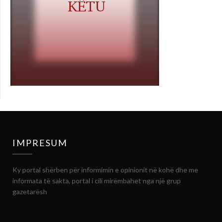
IMPRESUM
Ky portal shërben për informimin e opinionit në kohë dhe me
informata të sakta, portal i cili mirëmbahet nga një grup
gazetarësh