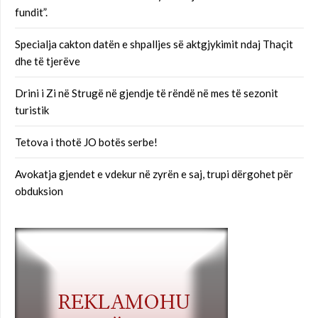
fundit”.
Specialja cakton datën e shpalljes së aktgjykimit ndaj Thaçit
dhe të tjerëve
Drini i Zi në Strugë në gjendje të rëndë në mes të sezonit
turistik
Tetova i thotë JO botës serbe!
Avokatja gjendet e vdekur në zyrën e saj, trupi dërgohet për
obduksion