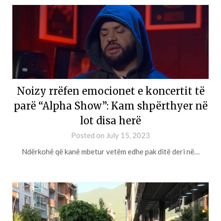
Noizy rrëfen emocionet e koncertit të
parë “Alpha Show”: Kam shpërthyer në
lot disa herë
Posted on
July 15, 2023
Ndërkohë që kanë mbetur vetëm edhe pak ditë deri në…