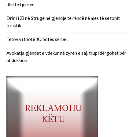
dhe të tjerëve
Drini i Zi në Strugë në gjendje të rëndë në mes të sezonit
turistik
Tetova i thotë JO botës serbe!
Avokatja gjendet e vdekur në zyrën e saj, trupi dërgohet për
obduksion