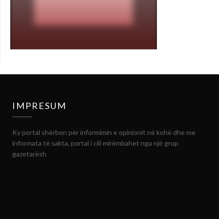
IMPRESUM
Ky portal shërben për informimin e opinionit në kohë dhe me
informata të sakta, portal i cili mirëmbahet nga një grup
gazetarësh