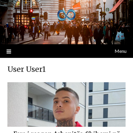
Menu
User User1