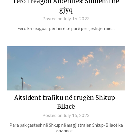
Fero i reagon Arbenitës: Shihemi në
gjyq
Posted on
July 16, 2023
Fero ka reaguar për herë të parë për çështjen me…
Aksident trafiku në rrugën Shkup-
Bllacë
Posted on
July 15, 2023
Para pak çastesh në Shkup në magjistralen Shkup-Bllacë ka
ndodhur…