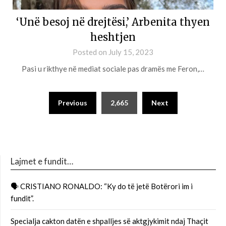
‘Unë besoj në drejtësi,’ Arbenita thyen
heshtjen
Posted on
July 15, 2023
Pasi u rikthye në mediat sociale pas dramës me Feron,…
Previous
2,665
Next
Lajmet e fundit…
🗣 CRISTIANO RONALDO: “Ky do të jetë Botërori im i
fundit”.
Specialja cakton datën e shpalljes së aktgjykimit ndaj Thaçit