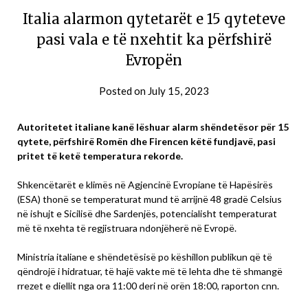
Italia alarmon qytetarët e 15 qyteteve
pasi vala e të nxehtit ka përfshirë
Evropën
Posted on
July 15, 2023
Autoritetet italiane kanë lëshuar alarm shëndetësor për 15
qytete, përfshirë Romën dhe Firencen këtë fundjavë, pasi
pritet të ketë temperatura rekorde.
Shkencëtarët e klimës në Agjencinë Evropiane të Hapësirës
(ESA) thonë se temperaturat mund të arrijnë 48 gradë Celsius
në ishujt e Sicilisë dhe Sardenjës, potencialisht temperaturat
më të nxehta të regjistruara ndonjëherë në Evropë.
Ministria italiane e shëndetësisë po këshillon publikun që të
qëndrojë i hidratuar, të hajë vakte më të lehta dhe të shmangë
rrezet e diellit nga ora 11:00 deri në orën 18:00, raporton cnn.