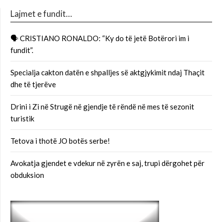
Lajmet e fundit…
🗣 CRISTIANO RONALDO: “Ky do të jetë Botërori im i
fundit”.
Specialja cakton datën e shpalljes së aktgjykimit ndaj Thaçit
dhe të tjerëve
Drini i Zi në Strugë në gjendje të rëndë në mes të sezonit
turistik
Tetova i thotë JO botës serbe!
Avokatja gjendet e vdekur në zyrën e saj, trupi dërgohet për
obduksion