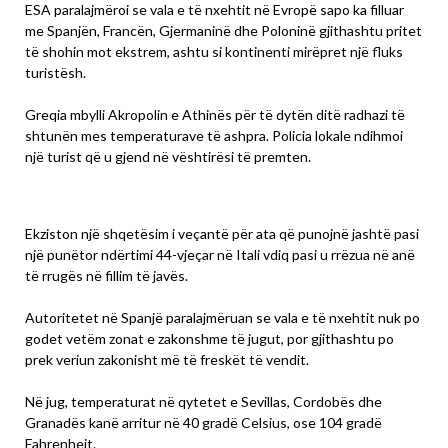
ESA paralajmëroi se vala e të nxehtit në Evropë sapo ka filluar
me Spanjën, Francën, Gjermaninë dhe Poloninë gjithashtu pritet
të shohin mot ekstrem, ashtu si kontinenti mirëpret një fluks
turistësh.
Greqia mbylli Akropolin e Athinës për të dytën ditë radhazi të
shtunën mes temperaturave të ashpra. Policia lokale ndihmoi
një turist që u gjend në vështirësi të premten.
Ekziston një shqetësim i veçantë për ata që punojnë jashtë pasi
një punëtor ndërtimi 44-vjeçar në Itali vdiq pasi u rrëzua në anë
të rrugës në fillim të javës.
Autoritetet në Spanjë paralajmëruan se vala e të nxehtit nuk po
godet vetëm zonat e zakonshme të jugut, por gjithashtu po
prek veriun zakonisht më të freskët të vendit.
Në jug, temperaturat në qytetet e Sevillas, Cordobës dhe
Granadës kanë arritur në 40 gradë Celsius, ose 104 gradë
Fahrenheit.