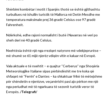
Shërbimi kombëtar i motit i Spanjës thotë se është gjithashtu
turbullues në ishullin turistik të Mallorca në Detin Mesdhe me
temperatura maksimale prej 36 gradë Celsius ose 97 gradë
Fahrenheit.
Ndërkohë, edhe rajoni normalisht i butë i Navarras në veri po
sheh deri në 40 gradë Celsius.
Nxehtësia është një nga rreziqet natyrore më vdekjeprurëse –
më shumë se 61 mijë njerëz vdiqën vitin e kaluar në Evropë.
Vala aktuale e të nxehtit – e quajtur “Cerberus” nga Shoqëria
Meteorologjike Italiane sipas përbindëshit me tre koka që
shfaqet në “Ferrin” e Dantes – ka shkaktuar frikë të mëtejshme
për shëndetin e njerëzve, veçanërisht pasi ajo përkon me një
nga periudhat më të ngarkuara të sezonit turistik veror të
Evropës.
/Telegrafi/