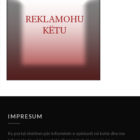
IMPRESUM
Ky portal shërben për informimin e opinionit në kohë dhe me