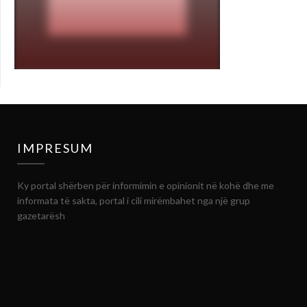
IMPRESUM
Ky portal shërben për informimin e opinionit në kohë dhe me
informata të sakta, portal i cili mirëmbahet nga një grup
gazetarësh