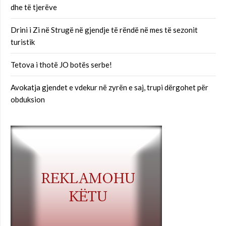
dhe të tjerëve
Drini i Zi në Strugë në gjendje të rëndë në mes të sezonit
turistik
Tetova i thotë JO botës serbe!
Avokatja gjendet e vdekur në zyrën e saj, trupi dërgohet për
obduksion