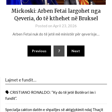
Mickoski: Arben Fetai largohet nga
Qeveria, do të kthehet në Bruksel
Posted on
April 23, 2026
Arben Fetai nuk do të jetë më ministër për qeverisje…
Previous
7
Next
Lajmet e fundit…
🗣 CRISTIANO RONALDO: “Ky do të jetë Botërori im i
fundit”.
Specialja cakton datën e shpalljes së aktgjykimit ndaj Thaçit