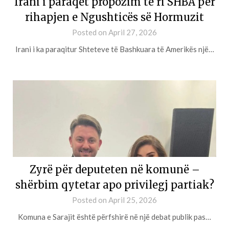
Irani i paraqet propozim të ri SHBA për
rihapjen e Ngushticës së Hormuzit
Posted on
April 27, 2026
Irani i ka paraqitur Shteteve të Bashkuara të Amerikës një…
Zyrë për deputeten në komunë –
shërbim qytetar apo privilegj partiak?
Posted on
April 25, 2026
Komuna e Sarajit është përfshirë në një debat publik pas…