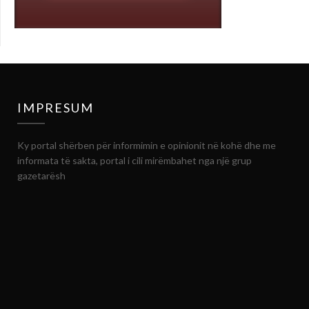
IMPRESUM
Ky portal shërben për informimin e opinionit në kohë dhe me
informata të sakta, portal i cili mirëmbahet nga një grup
gazetarësh