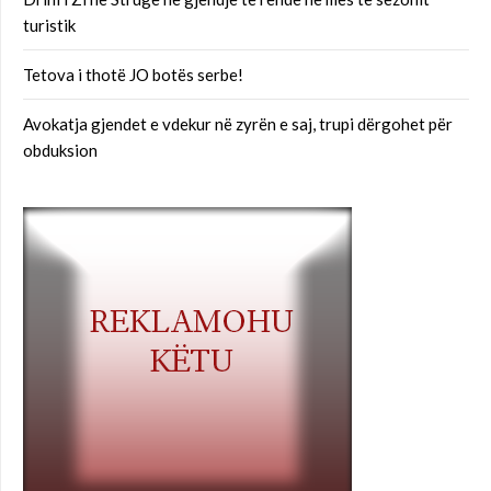
turistik
Tetova i thotë JO botës serbe!
Avokatja gjendet e vdekur në zyrën e saj, trupi dërgohet për
obduksion