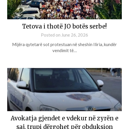
Tetova i thotë JO botës serbe!
Posted on
June 26, 2026
Mijëra qytetarë sot protestuan në sheshin Iliria, kundër
vendimit të…
Avokatja gjendet e vdekur në zyrën e
saj, trupi dërgohet për obduksion