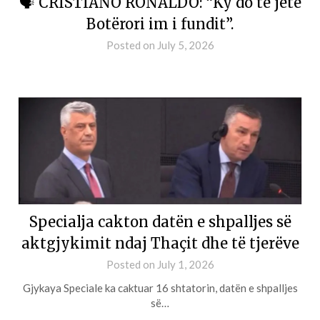
🗣 CRISTIANO RONALDO: “Ky do të jetë
Botërori im i fundit”.
Posted on
July 5, 2026
Specialja cakton datën e shpalljes së
aktgjykimit ndaj Thaçit dhe të tjerëve
Posted on
July 1, 2026
Gjykaya Speciale ka caktuar 16 shtatorin, datën e shpalljes
së…