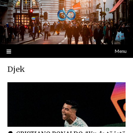
Menu
Djek