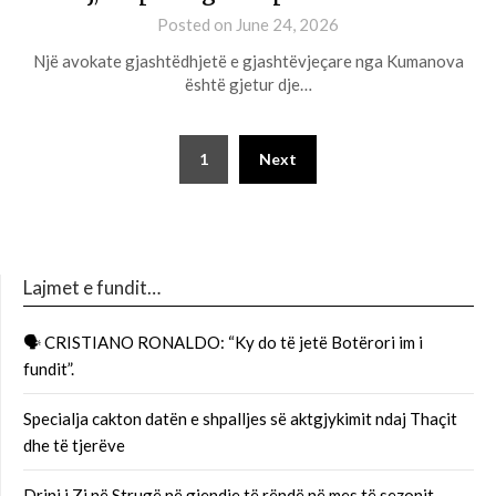
Posted on
June 24, 2026
Një avokate gjashtëdhjetë e gjashtëvjeçare nga Kumanova
është gjetur dje…
1
Next
Lajmet e fundit…
🗣 CRISTIANO RONALDO: “Ky do të jetë Botërori im i
fundit”.
Specialja cakton datën e shpalljes së aktgjykimit ndaj Thaçit
dhe të tjerëve
Drini i Zi në Strugë në gjendje të rëndë në mes të sezonit