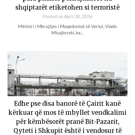
shqiptarët etiketohen si terroristë
Posted on
April 28, 2026
Ministri i Mbrojtjes i Maqedonisë së Veriut, Vlado
Misajlovski, ka…
Edhe pse disа banorë të Çairit kanë
kërkuar që mos të mbyllet vendkalimi
për këmbësorët pranë Bit-Pazarit,
Qyteti i Shkupit është i vendosur të