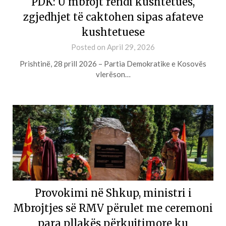
PDK: U mbrojt rendi kushtetues,
zgjedhjet të caktohen sipas afateve
kushtetuese
Posted on
April 29, 2026
Prishtinë, 28 prill 2026 – Partia Demokratike e Kosovës
vlerëson…
Provokimi në Shkup, ministri i
Mbrojtjes së RMV përulet me ceremoni
para pllakës përkujtimore ku