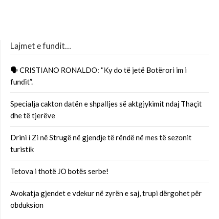
Lajmet e fundit…
🗣 CRISTIANO RONALDO: “Ky do të jetë Botërori im i
fundit”.
Specialja cakton datën e shpalljes së aktgjykimit ndaj Thaçit
dhe të tjerëve
Drini i Zi në Strugë në gjendje të rëndë në mes të sezonit
turistik
Tetova i thotë JO botës serbe!
Avokatja gjendet e vdekur në zyrën e saj, trupi dërgohet për
obduksion