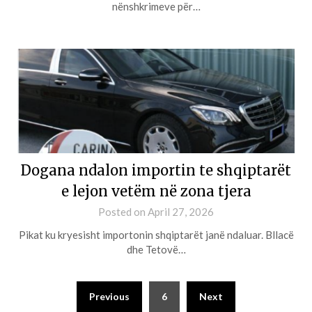
nënshkrimeve për…
Dogana ndalon importin te shqiptarët
e lejon vetëm në zona tjera
Posted on
April 27, 2026
Pikat ku kryesisht importonin shqiptarët janë ndaluar. Bllacë
dhe Tetovë…
Previous
6
Next