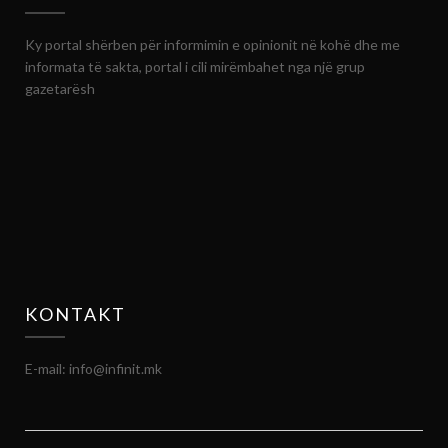
Ky portal shërben për informimin e opinionit në kohë dhe me
informata të sakta, portal i cili mirëmbahet nga një grup
gazetarësh
KONTAKT
E-mail: info@infinit.mk