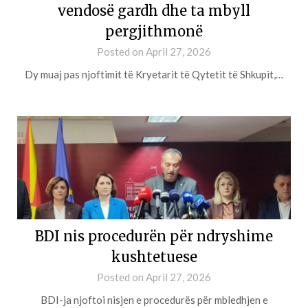
vendosë gardh dhe ta mbyll
pergjithmonë
Posted on
April 27, 2026
Dy muaj pas njoftimit të Kryetarit të Qytetit të Shkupit,…
BDI nis procedurën për ndryshime
kushtetuese
Posted on
April 27, 2026
BDI-ja njoftoi nisjen e procedurës për mbledhjen e