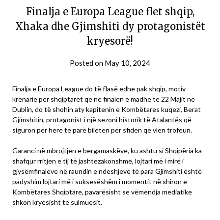
Finalja e Europa League flet shqip,
Xhaka dhe Gjimshiti dy protagonistët
kryesorë!
Posted on
May 10, 2024
Finalja e Europa League do të flasë edhe pak shqip, motiv
krenarie për shqiptarët që në finalen e madhe të 22 Majit në
Dublin, do të shohin aty kapitenin e Kombëtares kuqezi, Berat
Gjimshitin, protagonist i një sezoni historik të Atalantës që
siguron për herë të parë biletën për sfidën që vlen trofeun.
Garanci në mbrojtjen e bergamaskëve, ku ashtu si Shqipëria ka
shafqur rritjen e tij të jashtëzakonshme, lojtari më i mirë i
gjysëmfinaleve në raundin e ndeshjeve të para Gjimshiti është
padyshim lojtari më i suksesëshëm i momentit në xhiron e
Kombëtares Shqiptare, pavarësisht se vëmendja mediatike
shkon kryesisht te sulmuesit.