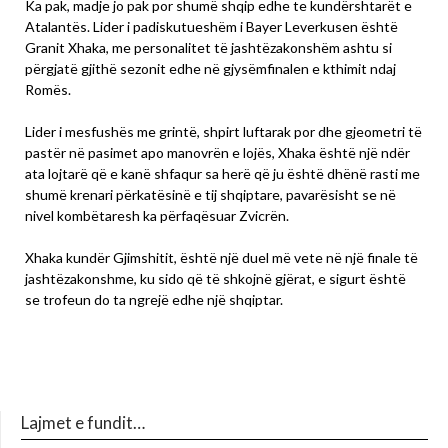
Ka pak, madje jo pak por shumë shqip edhe te kundërshtarët e
Atalantës. Lider i padiskutueshëm i Bayer Leverkusen është
Granit Xhaka, me personalitet të jashtëzakonshëm ashtu si
përgjatë gjithë sezonit edhe në gjysëmfinalen e kthimit ndaj
Romës.
Lider i mesfushës me grintë, shpirt luftarak por dhe gjeometri të
pastër në pasimet apo manovrën e lojës, Xhaka është një ndër
ata lojtarë që e kanë shfaqur sa herë që ju është dhënë rasti me
shumë krenari përkatësinë e tij shqiptare, pavarësisht se në
nivel kombëtaresh ka përfaqësuar Zvicrën.
Xhaka kundër Gjimshitit, është një duel më vete në një finale të
jashtëzakonshme, ku sido që të shkojnë gjërat, e sigurt është
se trofeun do ta ngrejë edhe një shqiptar.
Lajmet e fundit…