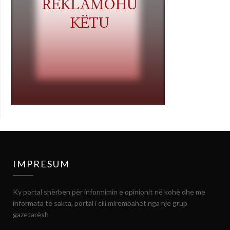
IMPRESUM
Ky portal shërben për informimin e opinionit në kohë dhe me
informata të sakta, portal i cili mirëmbahet nga një grup
gazetarësh