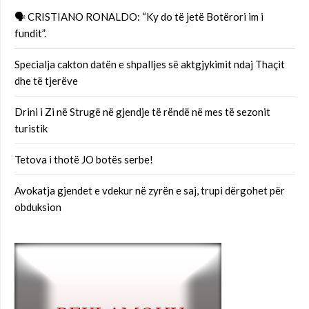
🗣 CRISTIANO RONALDO: “Ky do të jetë Botërori im i
fundit”.
Specialja cakton datën e shpalljes së aktgjykimit ndaj Thaçit
dhe të tjerëve
Drini i Zi në Strugë në gjendje të rëndë në mes të sezonit
turistik
Tetova i thotë JO botës serbe!
Avokatja gjendet e vdekur në zyrën e saj, trupi dërgohet për
obduksion