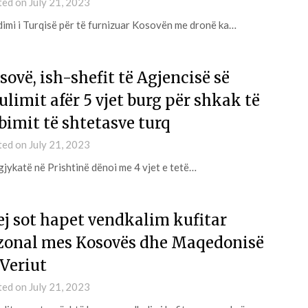
ted on
July 21, 2023
imi i Turqisë për të furnizuar Kosovën me dronë ka…
sovë, ish-shefit të Agjencisë së
ulimit afër 5 vjet burg për shkak të
bimit të shtetasve turq
ted on
July 21, 2023
gjykatë në Prishtinë dënoi me 4 vjet e tetë…
ej sot hapet vendkalim kufitar
zonal mes Kosovës dhe Maqedonisë
 Veriut
ted on
July 21, 2023