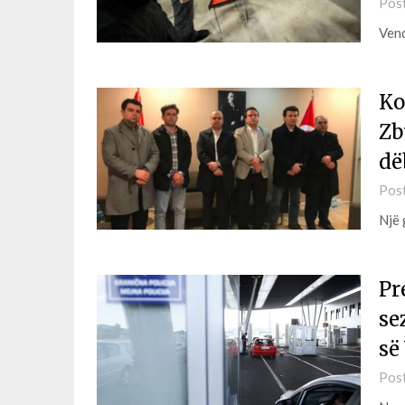
Pos
Vend
Ko
Zb
dë
Pos
Një 
Pr
se
së
Pos