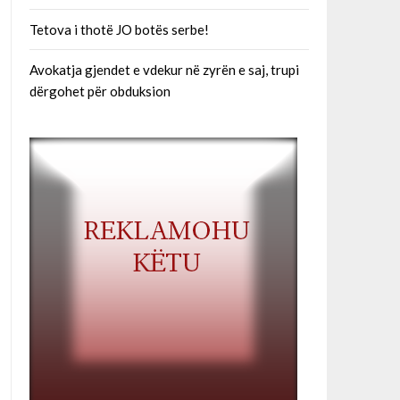
Tetova i thotë JO botës serbe!
Avokatja gjendet e vdekur në zyrën e saj, trupi
dërgohet për obduksion