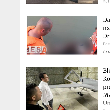
mua
Da
nx
Dr
Pos
Gaze
Bl
Ko
pr
Ma
Un