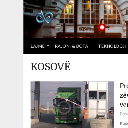
LAJME
RAJONI & BOTA
TEKNOLOGJI
KOSOVË
Pr
zë
ve
Pos
Koso