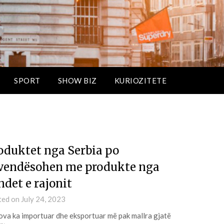
SPORT
SHOW BIZ
KURIOZITETE
oduktet nga Serbia po
vendësohen me produkte nga
ndet e rajonit
ted on
July 24, 2023
va ka importuar dhe eksportuar më pak mallra gjatë