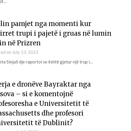
jit…
lin pamjet nga momenti kur
irret trupi i pajetë i gruas në lumin
in në Prizren
ted on
July 23, 2023
ta Sinjali dje raportoi se është gjetur një trup i…
erja e dronëve Bayraktar nga
sova – si e komentojnë
ofesoresha e Universitetit të
ssachusetts dhe profesori
iversitetit të Dublinit?