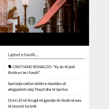
Lajmet e fundit…
🗣 CRISTIANO RONALDO: “Ky do të jetë
Botërori im i fundit”.
Specialja cakton datën e shpalljes së
aktgjykimit ndaj Thaçit dhe të tjerëve
Drini i Zi në Strugë në gjendje të rëndë në mes
të sezonit turistik