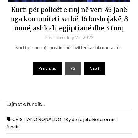
Kurti për policët e rinj në veri: 45 janë
nga komuniteti serbë, 16 boshnjakë, 8
romë, ashkali, egjiptianë dhe 3 turq
Posted on
July 25, 2023
Kurti përmes një postimi në Twitter ka shkruar se të…
Previous
73
Next
Lajmet e fundit…
🗣 CRISTIANO RONALDO: “Ky do të jetë Botërori im i
fundit”.