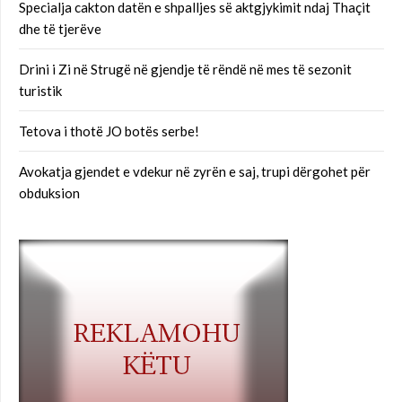
Specialja cakton datën e shpalljes së aktgjykimit ndaj Thaçit
dhe të tjerëve
Drini i Zi në Strugë në gjendje të rëndë në mes të sezonit
turistik
Tetova i thotë JO botës serbe!
Avokatja gjendet e vdekur në zyrën e saj, trupi dërgohet për
obduksion