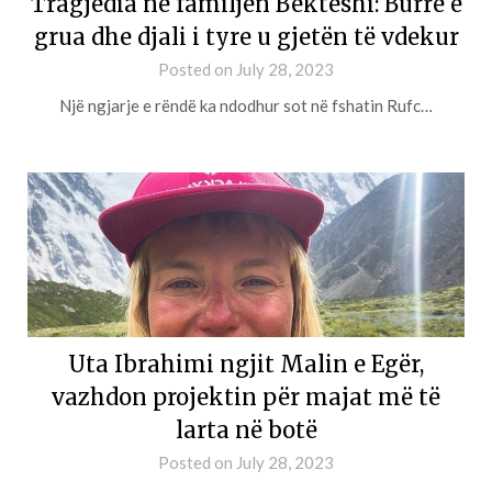
Tragjedia në familjen Bekteshi: Burrë e
grua dhe djali i tyre u gjetën të vdekur
Posted on
July 28, 2023
Një ngjarje e rëndë ka ndodhur sot në fshatin Rufc…
Uta Ibrahimi ngjit Malin e Egër,
vazhdon projektin për majat më të
larta në botë
Posted on
July 28, 2023