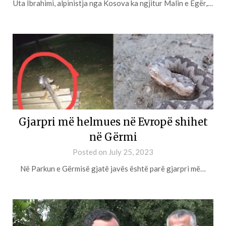
Uta Ibrahimi, alpinistja nga Kosova ka ngjitur Malin e Egër,…
Gjarpri më helmues në Evropë shihet
në Gërmi
Posted on
July 25, 2023
Në Parkun e Gërmisë gjatë javës është parë gjarpri më…