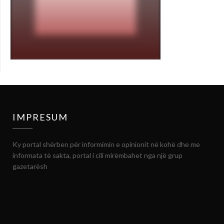
IMPRESUM
Ky portal shërben për informimin e opinionit në kohë dhe me
informata të sakta, portal i cili mirëmbahet nga një grup
gazetarësh