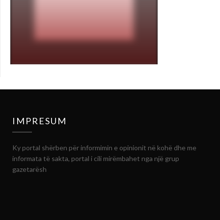
IMPRESUM
Ky portal shërben për informimin e opinionit në kohë dhe me
informata të sakta, portal i cili mirëmbahet nga një grup
gazetarësh