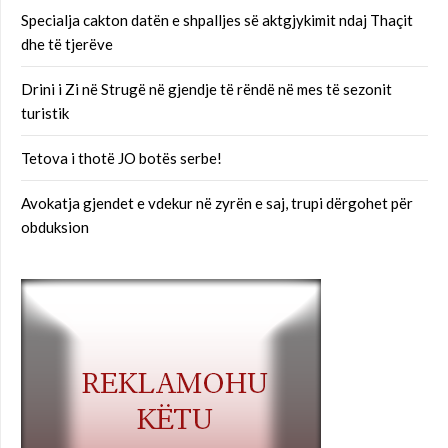
Specialja cakton datën e shpalljes së aktgjykimit ndaj Thaçit
dhe të tjerëve
Drini i Zi në Strugë në gjendje të rëndë në mes të sezonit
turistik
Tetova i thotë JO botës serbe!
Avokatja gjendet e vdekur në zyrën e saj, trupi dërgohet për
obduksion