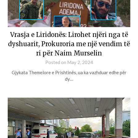
Vrasja e Liridonës: Lirohet njëri nga të
dyshuarit, Prokuroria me një vendim të
ri për Naim Murselin
Posted on
May 2, 2024
Gjykata Themelore e Prishtinës, ua ka vazhduar edhe për
dy…