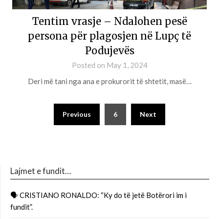
Tentim vrasje – Ndalohen pesë
persona për plagosjen në Lupç të
Podujevës
Posted on
May 1, 2024
Deri më tani nga ana e prokurorit të shtetit, masë…
Previous
6
Next
Lajmet e fundit…
🗣 CRISTIANO RONALDO: “Ky do të jetë Botërori im i
fundit”.