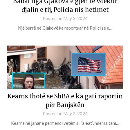
Babai nga Gjakova e gjen të vdekur
djalin e tij, Policia nis hetimet
Posted on
May 3, 2024
Një burrë në Gjakovë ka raportuar në Polici se e…
Kearns thotë se ShBA e ka gati raportin
për Banjskën
Posted on
May 2, 2024
Kearns në janar e përmendi vetëm si “aleat”, ndërsa tani…