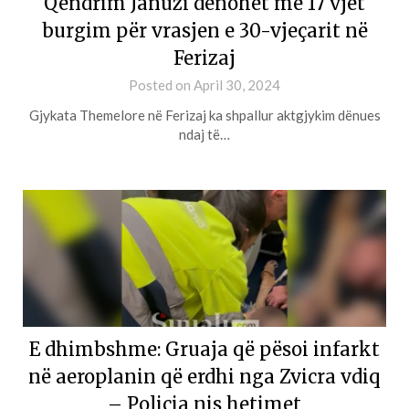
Qëndrim Januzi dënohet me 17 vjet
burgim për vrasjen e 30-vjeçarit në
Ferizaj
Posted on
April 30, 2024
Gjykata Themelore në Ferizaj ka shpallur aktgjykim dënues
ndaj të…
E dhimbshme: Gruaja që pësoi infarkt
në aeroplanin që erdhi nga Zvicra vdiq
– Policia nis hetimet