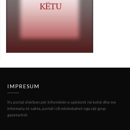
IMPRESUM
Ky portal shërben për informimin e opinionit në kohë dhe me
informata të sakta, portal i cili mirëmbahet nga një grup
gazetarësh