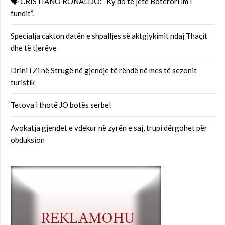
🗣 CRISTIANO RONALDO: “Ky do të jetë Botërori im i
fundit”.
Specialja cakton datën e shpalljes së aktgjykimit ndaj Thaçit
dhe të tjerëve
Drini i Zi në Strugë në gjendje të rëndë në mes të sezonit
turistik
Tetova i thotë JO botës serbe!
Avokatja gjendet e vdekur në zyrën e saj, trupi dërgohet për
obduksion