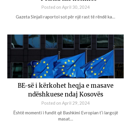
Posted on
April 30, 2024
Gazeta Sinjali raportoi sot për një rast të rëndë ka…
BE-së i kërkohet heqja e masave
ndëshkuese ndaj Kosovës
Posted on
April 29, 2024
Është momenti i fundit që Bashkimi Evropian t’i largojë
masat…