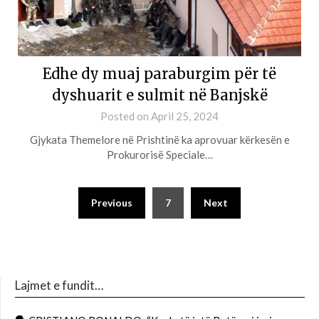
Edhe dy muaj paraburgim për të
dyshuarit e sulmit në Banjskë
Posted on
April 25, 2024
Gjykata Themelore në Prishtinë ka aprovuar kërkesën e
Prokurorisë Speciale…
Previous
7
Next
Lajmet e fundit…