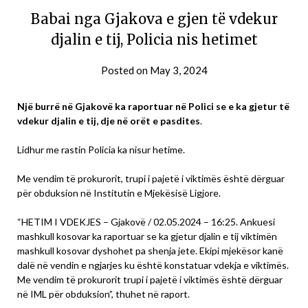
Babai nga Gjakova e gjen të vdekur
djalin e tij, Policia nis hetimet
Posted on
May 3, 2024
Një burrë në Gjakovë ka raportuar në Polici se e ka gjetur të
vdekur djalin e tij, dje në orët e pasdites
.
Lidhur me rastin Policia ka nisur hetime.
Me vendim të prokurorit, trupi i pajetë i viktimës është dërguar
për obduksion në Institutin e Mjekësisë Ligjore.
“HETIM I VDEKJES – Gjakovë / 02.05.2024 – 16:25. Ankuesi
mashkull kosovar ka raportuar se ka gjetur djalin e tij viktimën
mashkull kosovar dyshohet pa shenja jete. Ekipi mjekësor kanë
dalë në vendin e ngjarjes ku është konstatuar vdekja e viktimës.
Me vendim të prokurorit trupi i pajetë i viktimës është dërguar
në IML për obduksion”, thuhet në raport.