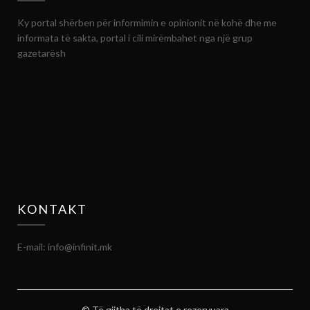
Ky portal shërben për informimin e opinionit në kohë dhe me
informata të sakta, portal i cili mirëmbahet nga një grup
gazetarësh
KONTAKT
E-mail: info@infinit.mk
© Të gjitha të drejtat e rezervuara