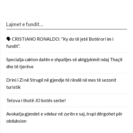
Lajmet e fundit…
🗣 CRISTIANO RONALDO: “Ky do të jetë Botërori im i
fundit”.
Specialja cakton datën e shpalljes së aktgjykimit ndaj Thaçit
dhe të tjerëve
Drini i Zi në Strugë në gjendje të rëndë në mes të sezonit
turistik
Tetova i thotë JO botës serbe!
Avokatja gjendet e vdekur në zyrën e saj, trupi dërgohet për
obduksion