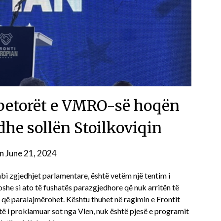
rbetorët e VMRO-së hoqën
dhe sollën Stoilkoviqin
on
June 21, 2024
mbi zgjedhjet parlamentare, është vetëm një tentim i
he si ato të fushatës parazgjedhore që nuk arritën të
 që paralajmërohet. Kështu thuhet në ragimin e Frontit
ejtë i proklamuar sot nga Vlen, nuk është pjesë e programit