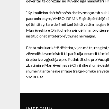
qeveritar të dorëzuar në Kuvend nga mandatari Hr
“Ky koalicion shërbëtorësh dhe hyzmeçarësh nuk k
padronin e tyre, VMRO-DPMNE që të përfshijë së 
që është zyrtare deri më tani është vetëm heqja e
Marrëveshja e Ohrit dhe ka për qëllim mbrojtjen e
institucionet shtetërore”, thuhet në reagim.
Për ta mbuluar këtë dështim, vijon më tej reagimi, 
zëvendëskryeministrit të parë, ulja e numrit të min
drejtorive, zgjedhja e pro Putinistit dhe pro Vuçiqi
zbatimin e Marrëveshjes së Ohrit dhe shumë dështi
shumë ngjante në një shfaqe tragji-komike arsyetue
VMRO-së.
IMPRESUM