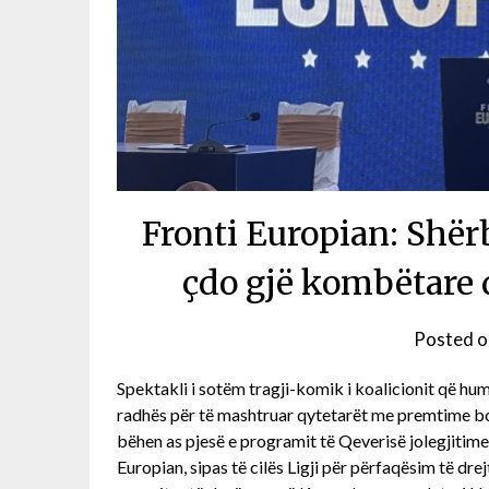
Fronti Europian: Shë
çdo gjë kombëtare 
Posted 
Spektakli i sotëm tragji-komik i koalicionit që hu
radhës për të mashtruar qytetarët me premtime bos
bëhen as pjesë e programit të Qeverisë jolegjitime
Europian, sipas të cilës Ligji për përfaqësim të dr