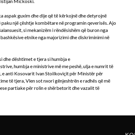
istijan Mickoski.
a aspak guxim dhe dije që të kërkojnë dhe detyrojnë
paku një çështje kombëtare në programin qeverisës. Ajo
 Balansuesit, si mekanizëm i rëndësishëm që buron nga
 bashkësive etnike nga majorizimi dhe diskriminimi në
si dhe dështimet e tjera si humbja e
istrive, humbja e ministrive më me peshë, ulja e numrit të
t, e anti Kosovarit Ivan Stoilkoviçit për Ministër për
me të tjera, Vlen sot nxori gënjeshtrën e radhës që më
se partiake për rolin e shërbetorit dhe vazalit të
KO