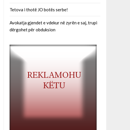
Tetova i thotë JO botës serbe!
Avokatja gjendet e vdekur në zyrën e saj, trupi
dërgohet për obduksion