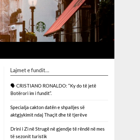
Lajmet e fundit…
🗣 CRISTIANO RONALDO: “Ky do të jetë
Botërori im i fundit”.
Specialja cakton datën e shpalljes së
aktgjykimit ndaj Thaçit dhe të tjerëve
Drini i Zi në Strugë në gjendje të rëndë në mes
të sezonit turistik