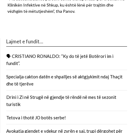
Klinikën Infektive në Shkup, ku është lënë për trajtim dhe
vëzhgim të mëtutjeshëm”, tha Panov.
Lajmet e fundit…
🗣 CRISTIANO RONALDO: “Ky do të jetë Botërori im i
fundit”.
Specialja cakton datën e shpalljes së aktgjykimit ndaj Thaçit
dhe të tjerëve
Drini i Zi në Strugë në gjendje të rëndë në mes të sezonit
turistik
Tetova i thotë JO botës serbe!
Avokatja gjendet e vdekur në zyrën e saj, trupi dërgohet për