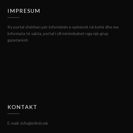
IMPRESUM
Ky portal shërben për informimin e opinionit në kohë dhe me
informata të sakta, portal i cili mirëmbahet nga një grup
gazetarësh
KONTAKT
E-mail: info@infinit.mk