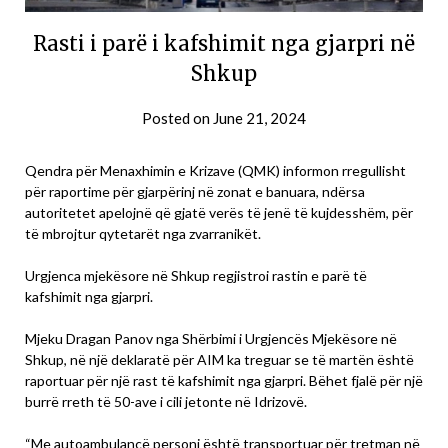
Rasti i parë i kafshimit nga gjarpri në
Shkup
Posted on
June 21, 2024
Qendra për Menaxhimin e Krizave (QMK) informon rregullisht
për raportime për gjarpërinj në zonat e banuara, ndërsa
autoritetet apelojnë që gjatë verës të jenë të kujdesshëm, për
të mbrojtur qytetarët nga zvarranikët.
Urgjenca mjekësore në Shkup regjistroi rastin e parë të
kafshimit nga gjarpri.
Mjeku Dragan Panov nga Shërbimi i Urgjencës Mjekësore në
Shkup, në një deklaratë për AIM ka treguar se të martën është
raportuar për një rast të kafshimit nga gjarpri. Bëhet fjalë për një
burrë rreth të 50-ave i cili jetonte në Idrizovë.
“Me autoambulancë personi është transportuar për tretman në