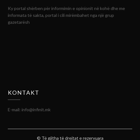
Ky portal shërben për informimin e opinionit në kohë dhe me
informata të sakta, portal i cili mirëmbahet nga një grup
gazetarësh
KONTAKT
E-mail: info@infinit.mk
© Të gjitha të drejtat e rezervuara