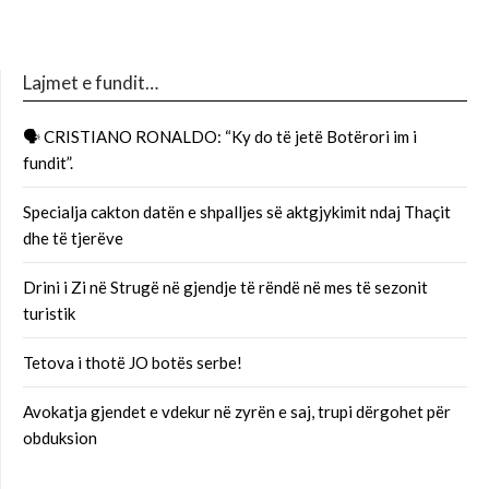
Lajmet e fundit…
🗣 CRISTIANO RONALDO: “Ky do të jetë Botërori im i
fundit”.
Specialja cakton datën e shpalljes së aktgjykimit ndaj Thaçit
dhe të tjerëve
Drini i Zi në Strugë në gjendje të rëndë në mes të sezonit
turistik
Tetova i thotë JO botës serbe!
Avokatja gjendet e vdekur në zyrën e saj, trupi dërgohet për
obduksion