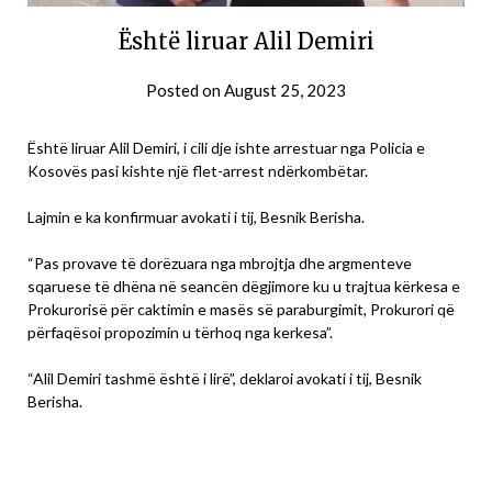
Është liruar Alil Demiri
Posted on
August 25, 2023
Është liruar Alil Demiri, i cili dje ishte arrestuar nga Policia e
Kosovës pasi kishte një flet-arrest ndërkombëtar.
Lajmin e ka konfirmuar avokati i tij, Besnik Berisha.
“Pas provave të dorëzuara nga mbrojtja dhe argmenteve
sqaruese të dhëna në seancën dëgjimore ku u trajtua kërkesa e
Prokurorisë për caktimin e masës së paraburgimit, Prokurori që
përfaqësoi propozimin u tërhoq nga kerkesa”.
“Alil Demiri tashmë është i lirë”, deklaroi avokati i tij, Besnik
Berisha.