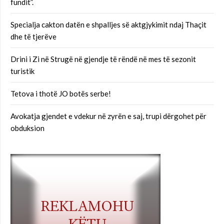
fundit”.
Specialja cakton datën e shpalljes së aktgjykimit ndaj Thaçit
dhe të tjerëve
Drini i Zi në Strugë në gjendje të rëndë në mes të sezonit
turistik
Tetova i thotë JO botës serbe!
Avokatja gjendet e vdekur në zyrën e saj, trupi dërgohet për
obduksion