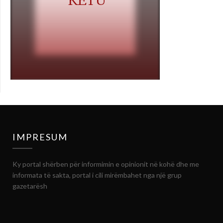
IMPRESUM
Ky portal shërben për informimin e opinionit në kohë dhe me
informata të sakta, portal i cili mirëmbahet nga një grup
gazetarësh