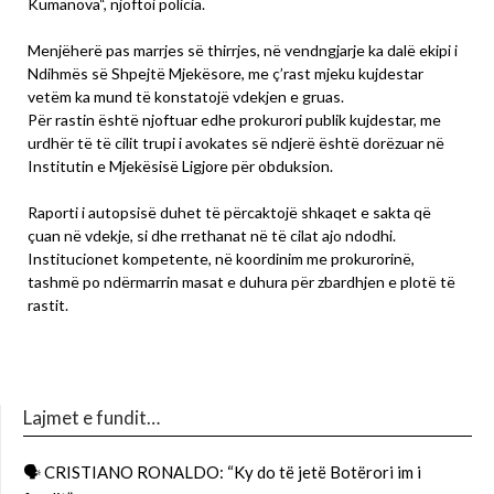
Kumanova“, njoftoi policia.
​Menjëherë pas marrjes së thirrjes, në vendngjarje ka dalë ekipi i
Ndihmës së Shpejtë Mjekësore, me ç’rast mjeku kujdestar
vetëm ka mund të konstatojë vdekjen e gruas.
​Për rastin është njoftuar edhe prokurori publik kujdestar, me
urdhër të të cilit trupi i avokates së ndjerë është dorëzuar në
Institutin e Mjekësisë Ligjore për obduksion.
Raporti i autopsisë duhet të përcaktojë shkaqet e sakta që
çuan në vdekje, si dhe rrethanat në të cilat ajo ndodhi.
Institucionet kompetente, në koordinim me prokurorinë,
tashmë po ndërmarrin masat e duhura për zbardhjen e plotë të
rastit.
Lajmet e fundit…
🗣 CRISTIANO RONALDO: “Ky do të jetë Botërori im i