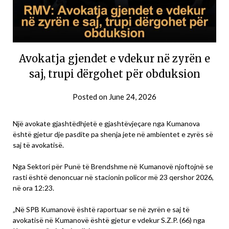
Avokatja gjendet e vdekur në zyrën e
saj, trupi dërgohet për obduksion
Posted on
June 24, 2026
Një avokate gjashtëdhjetë e gjashtëvjeçare nga Kumanova
është gjetur dje pasdite pa shenja jete në ambientet e zyrës së
saj të avokatisë.
Nga Sektori për Punë të Brendshme në Kumanovë njoftojnë se
rasti është denoncuar në stacionin policor më 23 qershor 2026,
në ora 12:23.
​„Në SPB Kumanovë është raportuar se në zyrën e saj të
avokatisë në Kumanovë është gjetur e vdekur S.Z.P. (66) nga