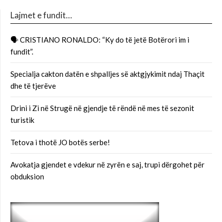
Lajmet e fundit…
🗣 CRISTIANO RONALDO: “Ky do të jetë Botërori im i
fundit”.
Specialja cakton datën e shpalljes së aktgjykimit ndaj Thaçit
dhe të tjerëve
Drini i Zi në Strugë në gjendje të rëndë në mes të sezonit
turistik
Tetova i thotë JO botës serbe!
Avokatja gjendet e vdekur në zyrën e saj, trupi dërgohet për
obduksion