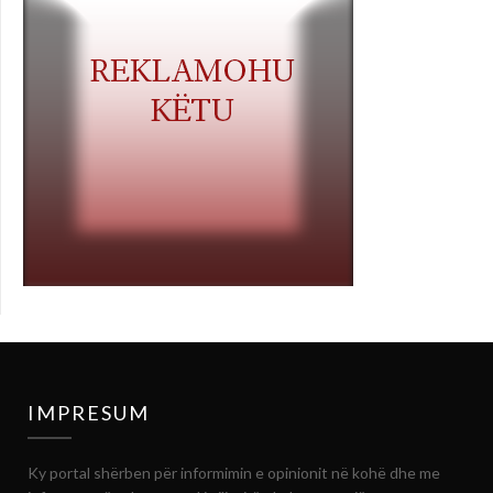
IMPRESUM
Ky portal shërben për informimin e opinionit në kohë dhe me