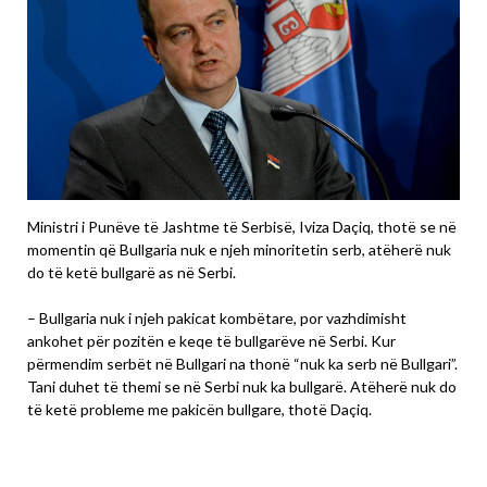
Ministri i Punëve të Jashtme të Serbisë, Iviza Daçiq, thotë se në
momentin që Bullgaria nuk e njeh minoritetin serb, atëherë nuk
do të ketë bullgarë as në Serbi.
– Bullgaria nuk i njeh pakicat kombëtare, por vazhdimisht
ankohet për pozitën e keqe të bullgarëve në Serbi. Kur
përmendim serbët në Bullgari na thonë “nuk ka serb në Bullgari”.
Tani duhet të themi se në Serbi nuk ka bullgarë. Atëherë nuk do
të ketë probleme me pakicën bullgare, thotë Daçiq.