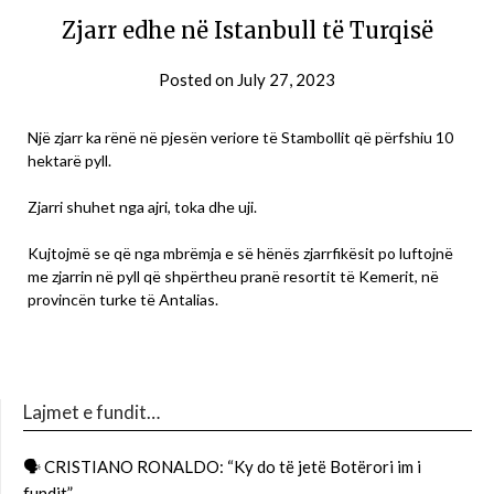
Zjarr edhe në Istanbull të Turqisë
Posted on
July 27, 2023
Një zjarr ka rënë në pjesën veriore të Stambollit që përfshiu 10
hektarë pyll.
Zjarri shuhet nga ajri, toka dhe uji.
Kujtojmë se që nga mbrëmja e së hënës zjarrfikësit po luftojnë
me zjarrin në pyll që shpërtheu pranë resortit të Kemerit, në
provincën turke të Antalias.
Lajmet e fundit…
🗣 CRISTIANO RONALDO: “Ky do të jetë Botërori im i
fundit”.