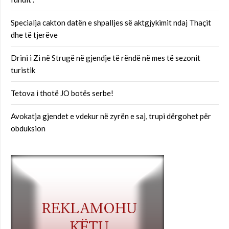
Specialja cakton datën e shpalljes së aktgjykimit ndaj Thaçit
dhe të tjerëve
Drini i Zi në Strugë në gjendje të rëndë në mes të sezonit
turistik
Tetova i thotë JO botës serbe!
Avokatja gjendet e vdekur në zyrën e saj, trupi dërgohet për
obduksion