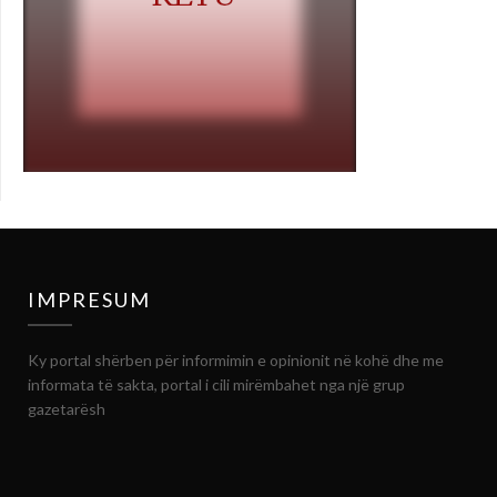
IMPRESUM
Ky portal shërben për informimin e opinionit në kohë dhe me
informata të sakta, portal i cili mirëmbahet nga një grup
gazetarësh