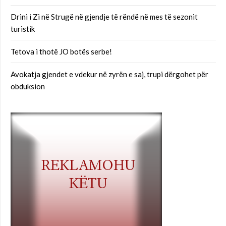
Drini i Zi në Strugë në gjendje të rëndë në mes të sezonit
turistik
Tetova i thotë JO botës serbe!
Avokatja gjendet e vdekur në zyrën e saj, trupi dërgohet për
obduksion