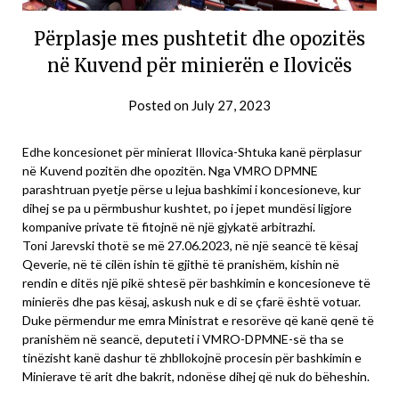
Përplasje mes pushtetit dhe opozitës
në Kuvend për minierën e Ilovicës
Posted on
July 27, 2023
Edhe koncesionet për minierat Illovica-Shtuka kanë përplasur
në Kuvend pozitën dhe opozitën. Nga VMRO DPMNE
parashtruan pyetje përse u lejua bashkimi i koncesioneve, kur
dihej se pa u përmbushur kushtet, po i jepet mundësi ligjore
kompanive private të fitojnë në një gjykatë arbitrazhi.
Toni Jarevski thotë se më 27.06.2023, në një seancë të kësaj
Qeverie, në të cilën ishin të gjithë të pranishëm, kishin në
rendin e ditës një pikë shtesë për bashkimin e koncesioneve të
minierës dhe pas kësaj, askush nuk e di se çfarë është votuar.
Duke përmendur me emra Ministrat e resorëve që kanë qenë të
pranishëm në seancë, deputeti i VMRO-DPMNE-së tha se
tinëzisht kanë dashur të zhbllokojnë procesin për bashkimin e
Minierave të arit dhe bakrit, ndonëse dihej që nuk do bëheshin.