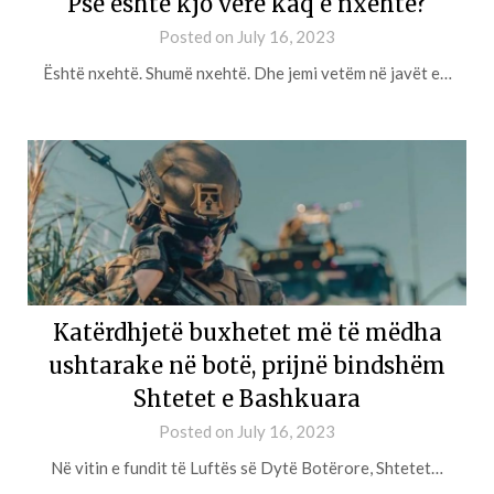
Pse është kjo verë kaq e nxehtë?
Posted on
July 16, 2023
Është nxehtë. Shumë nxehtë. Dhe jemi vetëm në javët e…
Katërdhjetë buxhetet më të mëdha
ushtarake në botë, prijnë bindshëm
Shtetet e Bashkuara
Posted on
July 16, 2023
Në vitin e fundit të Luftës së Dytë Botërore, Shtetet…