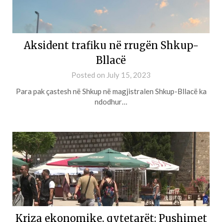
Aksident trafiku në rrugën Shkup-
Bllacë
Posted on
July 15, 2023
Para pak çastesh në Shkup në magjistralen Shkup-Bllacë ka
ndodhur…
Kriza ekonomike, qytetarët: Pushimet