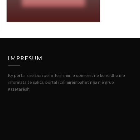
IMPRESUM
Ky portal shërben për informimin e opinionit në kohë dhe me
informata të sakta, portal i cili mirëmbahet nga një grup
gazetarësh