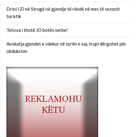
Drini i Zi në Strugë në gjendje të rëndë në mes të sezonit
turistik
Tetova i thotë JO botës serbe!
Avokatja gjendet e vdekur në zyrën e saj, trupi dërgohet për
obduksion