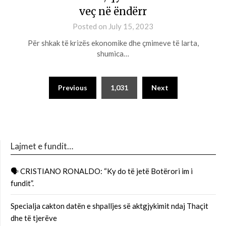
veç në ëndërr
Posted on
July 15, 2023
Për shkak të krizës ekonomike dhe çmimeve të larta,
shumica…
Previous
1,031
Next
Lajmet e fundit…
🗣 CRISTIANO RONALDO: “Ky do të jetë Botërori im i
fundit”.
Specialja cakton datën e shpalljes së aktgjykimit ndaj Thaçit
dhe të tjerëve