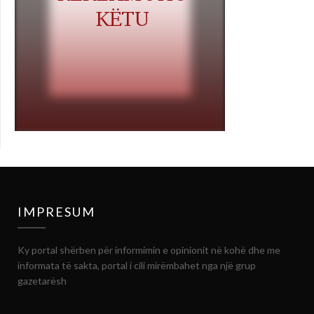
IMPRESUM
Ky portal shërben për informimin e opinionit në kohë dhe me
informata të sakta, portal i cili mirëmbahet nga një grup
gazetarësh