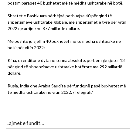
postim paraqet 40 buxhetet më të mëdha ushtarake në botë.
Shtetet e Bashkuara përbëjnë pothuajse 40 për qind të
shpenzimeve ushtarake globale, me shpenzimet e tyre për vitin
2022 që arrijnë në 877 miliardë dollarë.
Më poshtë ju sjellim 40 buxhetet më të mëdha ushtarake në
botë për vitin 2022:
Kina, e renditur e dyta në terma absolutë, përbën një tjetër 13
për qind të shpenzimeve ushtarake botërore me 292 miliardë
dollarë.
Rusia, India dhe Arabia Saudite përfundojnë pesë buxhetet më
të mëdha ushtarake në vitin 2022. /Telegrafi/
Lajmet e fundit…