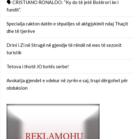
🗣 CRISTIANO RONALDO: “Ky do të jetë Botërori im i
fundit”.
Specialja cakton datën e shpalljes së aktgjykimit ndaj Thaçit
dhe të tjerëve
Drini i Zi në Strugë në gjendje të rëndë në mes të sezonit
turistik
Tetova i thotë JO botës serbe!
Avokatja gjendet e vdekur në zyrën e saj, trupi dërgohet për
obduksion