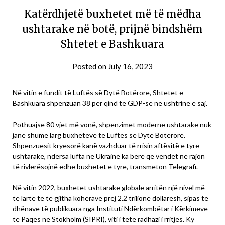
Katërdhjetë buxhetet më të mëdha
ushtarake në botë, prijnë bindshëm
Shtetet e Bashkuara
Posted on
July 16, 2023
Në vitin e fundit të Luftës së Dytë Botërore, Shtetet e
Bashkuara shpenzuan 38 për qind të GDP-së në ushtrinë e saj.
Pothuajse 80 vjet më vonë, shpenzimet moderne ushtarake nuk
janë shumë larg buxheteve të Luftës së Dytë Botërore.
Shpenzuesit kryesorë kanë vazhduar të rrisin aftësitë e tyre
ushtarake, ndërsa lufta në Ukrainë ka bërë që vendet në rajon
të rivlerësojnë edhe buxhetet e tyre, transmeton Telegrafi.
Në vitin 2022, buxhetet ushtarake globale arritën një nivel më
të lartë të të gjitha kohërave prej 2.2 trilionë dollarësh, sipas të
dhënave të publikuara nga Instituti Ndërkombëtar i Kërkimeve
të Paqes në Stokholm (SIPRI), viti i tetë radhazi i rritjes. Ky