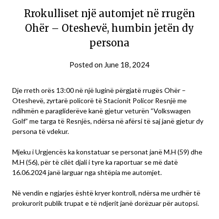
Rrokulliset një automjet në rrugën
Ohër – Oteshevë, humbin jetën dy
persona
Posted on
June 18, 2024
Dje rreth orës 13:00 në një luginë përgjatë rrugës Ohër –
Oteshevë, zyrtarë policorë të Stacionit Policor Resnjë me
ndihmën e paragliderëve kanë gjetur veturën “Volkswagen
Golf” me targa të Resnjës, ndërsa në afërsi të saj janë gjetur dy
persona të vdekur.
Mjeku i Urgjencës ka konstatuar se personat janë M.H (59) dhe
M.H (56), për të cilët djali i tyre ka raportuar se më datë
16.06.2024 janë larguar nga shtëpia me automjet.
Në vendin e ngjarjes është kryer kontroll, ndërsa me urdhër të
prokurorit publik trupat e të ndjerit janë dorëzuar për autopsi.