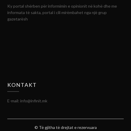
Ky portal shërben për informimin e opinionit në kohë dhe me
informata të sakta, portal i cili mirëmbahet nga një grup
gazetarësh
KONTAKT
E-mail: info@infinit.mk
© Të gjitha të drejtat e rezervuara