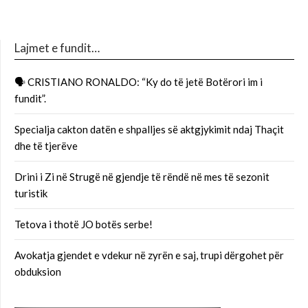
Lajmet e fundit…
🗣 CRISTIANO RONALDO: “Ky do të jetë Botërori im i
fundit”.
Specialja cakton datën e shpalljes së aktgjykimit ndaj Thaçit
dhe të tjerëve
Drini i Zi në Strugë në gjendje të rëndë në mes të sezonit
turistik
Tetova i thotë JO botës serbe!
Avokatja gjendet e vdekur në zyrën e saj, trupi dërgohet për
obduksion