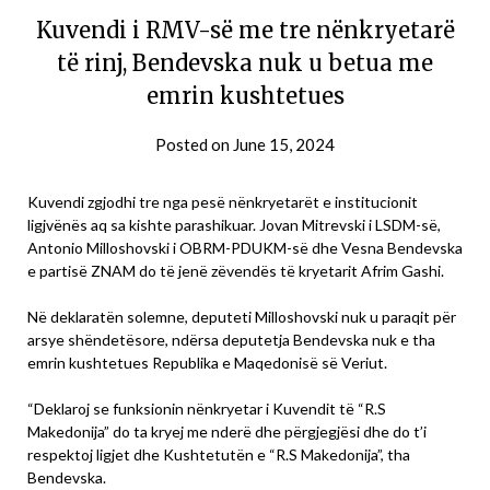
Kuvendi i RMV-së me tre nënkryetarë
të rinj, Bendevska nuk u betua me
emrin kushtetues
Posted on
June 15, 2024
Kuvendi zgjodhi tre nga pesë nënkryetarët e institucionit
ligjvënës aq sa kishte parashikuar. Jovan Mitrevski i LSDM-së,
Antonio Milloshovski i OBRM-PDUKM-së dhe Vesna Bendevska
e partisë ZNAM do të jenë zëvendës të kryetarit Afrim Gashi.
Në deklaratën solemne, deputeti Milloshovski nuk u paraqit për
arsye shëndetësore, ndërsa deputetja Bendevska nuk e tha
emrin kushtetues Republika e Maqedonisë së Veriut.
“Deklaroj se funksionin nënkryetar i Kuvendit të “R.S
Makedonija” do ta kryej me nderë dhe përgjegjësi dhe do t’i
respektoj ligjet dhe Kushtetutën e “R.S Makedonija”, tha
Bendevska.