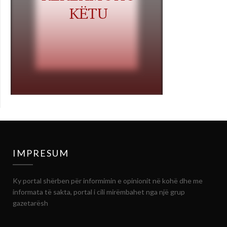
IMPRESUM
Ky portal shërben për informimin e opinionit në kohë dhe me
informata të sakta, portal i cili mirëmbahet nga një grup
gazetarësh