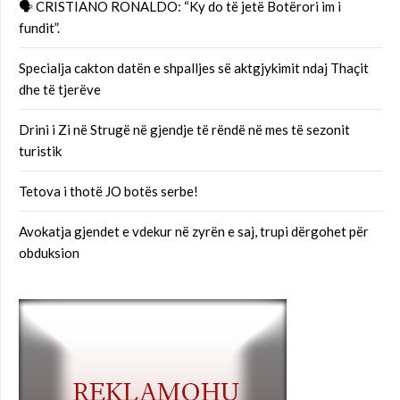
🗣 CRISTIANO RONALDO: “Ky do të jetë Botërori im i
fundit”.
Specialja cakton datën e shpalljes së aktgjykimit ndaj Thaçit
dhe të tjerëve
Drini i Zi në Strugë në gjendje të rëndë në mes të sezonit
turistik
Tetova i thotë JO botës serbe!
Avokatja gjendet e vdekur në zyrën e saj, trupi dërgohet për
obduksion