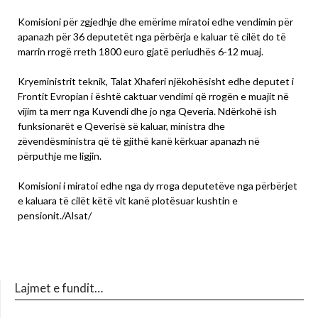
Komisioni për zgjedhje dhe emërime miratoi edhe vendimin për
apanazh për 36 deputetët nga përbërja e kaluar të cilët do të
marrin rrogë rreth 1800 euro gjatë periudhës 6-12 muaj.
Kryeministrit teknik, Talat Xhaferi njëkohësisht edhe deputet i
Frontit Evropian i është caktuar vendimi që rrogën e muajit në
vijim ta merr nga Kuvendi dhe jo nga Qeveria. Ndërkohë ish
funksionarët e Qeverisë së kaluar, ministra dhe
zëvendësministra që të gjithë kanë kërkuar apanazh në
përputhje me ligjin.
Komisioni i miratoi edhe nga dy rroga deputetëve nga përbërjet
e kaluara të cilët këtë vit kanë plotësuar kushtin e
pensionit./Alsat/
Lajmet e fundit…