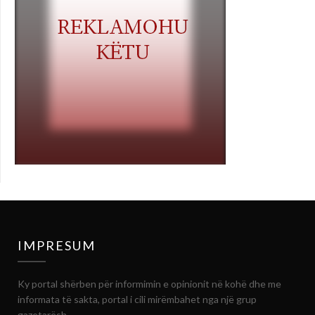
IMPRESUM
Ky portal shërben për informimin e opinionit në kohë dhe me
informata të sakta, portal i cili mirëmbahet nga një grup
gazetarësh