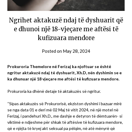
Ngrihet aktakuzë ndaj të dyshuarit që
e dhunoi një 18-vjeçare me aftësi të
kufizuara mendore
Posted on
May 28, 2024
Prokuroria Themelore në Ferizaj ka njoftuar se është
ngritur aktakuzë ndaj të dyshuarit, Xh.D, nën dyshimin se e
ka dhunuar një 18 vjeçare me aftësi të kufizuara mendore.
Prokuroria ka dhënë detaje të aktakuzës së ngritur.
“Sipas aktakuzës së Prokurorisë, ekziston dyshimi i bazuar mirë
se nga data 01 e deri më 02 Maj të vitit 2024, në një motel në
Ferizaj, i pandehuri Xh.D., me dashje e detyron të dëmtuarën- si
viktimë e ndjeshme për shkak të aftësive të kufizuara mendore,
që e njëjta të kryej akt seksual pa pëlqim, në atë mënyrë që