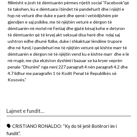
fillimisht e josh të dëmtuarën përmes rrjetit social “Facebook”që
të takohen, ku e dëmtuara i bindet të pandehurit dhe i njëjti e
hyp në veturë dhe duke e parë dhe qenë i vetëdijshëm për
gjendjen e saj psikike, me të njëjtën veturë e dërgon të
dëmtuarën në motel në Ferizaj dhe gjatë kësaj kohe e detyron
të dëmtuarën që të kryej akt seksual disa herë dhe ndaj saj
ushtron edhe dhunë fizike, duke i shkaktuar lëndime trupore
dhe në fund, i pandehuri me të njëjtën veturë që kishte marr të
dëmtuarën e dërgon në të njëjtin vend ku e kishte marr dhe e lë
në rrugë, me çka ekziston dyshimi i bazuar se ka kryer veprën
penale “Dhunimi” nga neni 227 paragrafi 4 nën paragrafi 4.2 dhe
4.7 lidhur me paragrafin 1 të Kodit Penal të Republikës së
Kosovës.”
Lajmet e fundit…
🗣 CRISTIANO RONALDO: “Ky do të jetë Botërori im i
fundit”.