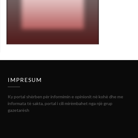
IMPRESUM
Ky portal shërben për informimin e opinionit në kohë dhe me
informata të sakta, portal i cili mirëmbahet nga një grup
gazetarësh