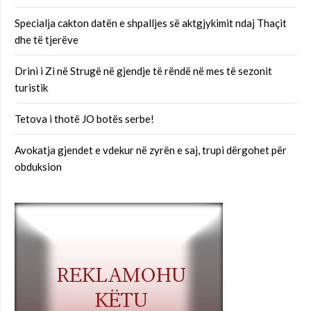
Specialja cakton datën e shpalljes së aktgjykimit ndaj Thaçit
dhe të tjerëve
Drini i Zi në Strugë në gjendje të rëndë në mes të sezonit
turistik
Tetova i thotë JO botës serbe!
Avokatja gjendet e vdekur në zyrën e saj, trupi dërgohet për
obduksion