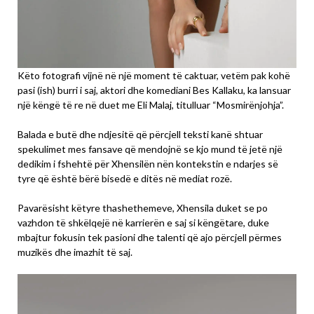
Këto fotografi vijnë në një moment të caktuar, vetëm pak kohë
pasi (ish) burri i saj, aktori dhe komediani Bes Kallaku, ka lansuar
një këngë të re në duet me Eli Malaj, titulluar “Mosmirënjohja”.
Balada e butë dhe ndjesitë që përcjell teksti kanë shtuar
spekulimet mes fansave që mendojnë se kjo mund të jetë një
dedikim i fshehtë për Xhensilën nën kontekstin e ndarjes së
tyre që është bërë bisedë e ditës në mediat rozë.
Pavarësisht këtyre thashethemeve, Xhensila duket se po
vazhdon të shkëlqejë në karrierën e saj si këngëtare, duke
mbajtur fokusin tek pasioni dhe talenti që ajo përcjell përmes
muzikës dhe imazhit të saj.