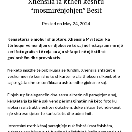
Xhensila ia kthen kështu
“mosmirënjohjen” Besit
Posted on
May 24, 2024
Këngëtarja e njohur shqiptare, Xhensila Myrtezaj, ka
tërhequr vëmendjen e ndjekësve të saj në Instagram me një
seri fotografish të reja ku ajo shfaqet në një stil të
guximshëm dhe provokativ.
Në këto imazhe të publikuara së fundmi, Xhensila shfaqet e
veshur me një këmishë të shkurtër, e cila thekson si këmbët e
saj të gjata dhe të tonifikuara ashtu edhe gjoksin e saj.
E njohur për elegancën dhe sensualitetin në paraqitjet e saj,
këngëtarja ka lënë pak vend për imagjinatën në këto foto ku
gjoksi i saj atraktiv është i dukshëm, duke shtuar tek ndjekësit
një shtresë tjetër të kuriozitetit dhe admirimit.
Interesimi rreth kësaj paraqitjeje nuk është i rastësishëm,
sidomos pas lajmeve të fundit që përfshijnë jetën personale të