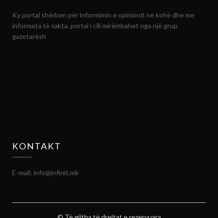
Ky portal shërben për informimin e opinionit në kohë dhe me
informata të sakta, portal i cili mirëmbahet nga një grup
gazetarësh
KONTAKT
E-mail: info@infinit.mk
© Të gjitha të drejtat e rezervuara