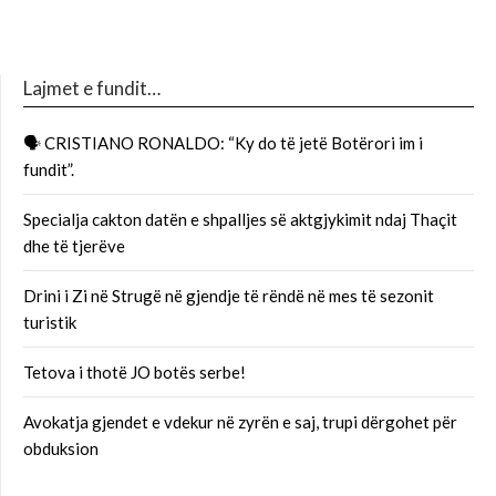
Lajmet e fundit…
🗣 CRISTIANO RONALDO: “Ky do të jetë Botërori im i
fundit”.
Specialja cakton datën e shpalljes së aktgjykimit ndaj Thaçit
dhe të tjerëve
Drini i Zi në Strugë në gjendje të rëndë në mes të sezonit
turistik
Tetova i thotë JO botës serbe!
Avokatja gjendet e vdekur në zyrën e saj, trupi dërgohet për
obduksion