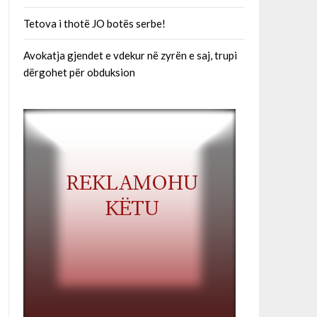
Tetova i thotë JO botës serbe!
Avokatja gjendet e vdekur në zyrën e saj, trupi
dërgohet për obduksion