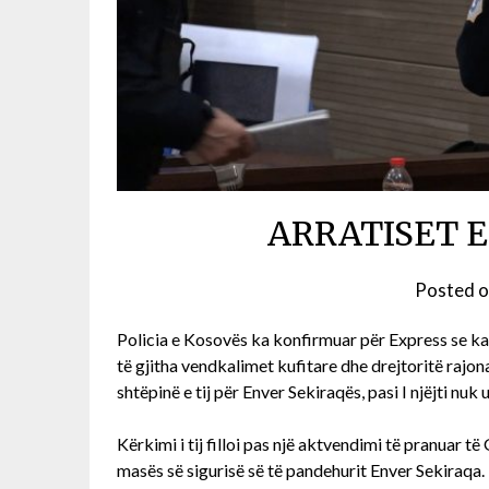
ARRATISET 
Posted 
Policia e Kosovës ka konfirmuar për Express se k
të gjitha vendkalimet kufitare dhe drejtoritë rajonal
shtëpinë e tij për Enver Sekiraqës, pasi I njëjti nuk 
Kërkimi i tij filloi pas një aktvendimi të pranuar t
masës së sigurisë së të pandehurit Enver Sekiraqa.