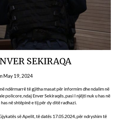
ENVER SEKIRAQA
on
May 19, 2024
anë ndërmarrë të gjitha masat për informim dhe ndalim në
e policore, ndaj Enver Sekiraqës, pasi I njëjti nuk u has në
u has në shtëpinë e tij për dy ditë radhazi.
ë Gjykatës së Apelit, të datës 17.05.2024, për ndryshim të