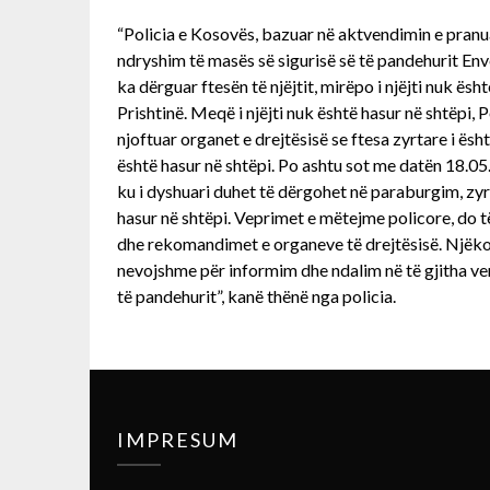
“Policia e Kosovës, bazuar në aktvendimin e pranua
ndryshim të masës së sigurisë së të pandehurit Enve
ka dërguar ftesën të njëjtit, mirëpo i njëjti nuk ësh
Prishtinë. Meqë i njëjti nuk është hasur në shtëpi
njoftuar organet e drejtësisë se ftesa zyrtare i ësh
është hasur në shtëpi. Po ashtu sot me datën 18.05
ku i dyshuari duhet të dërgohet në paraburgim, zyrt
hasur në shtëpi. Veprimet e mëtejme policore, do 
dhe rekomandimet e organeve të drejtësisë. Njëko
nevojshme për informim dhe ndalim në të gjitha ven
të pandehurit”, kanë thënë nga policia.
IMPRESUM