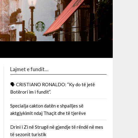
Lajmet e fundit…
🗣 CRISTIANO RONALDO: “Ky do të jetë
Botërori im i fundit”.
Specialja cakton datën e shpalljes së
aktgjykimit ndaj Thaçit dhe të tjerëve
Drini i Zi në Strugë në gjendje të rëndë në mes
të sezonit turistik