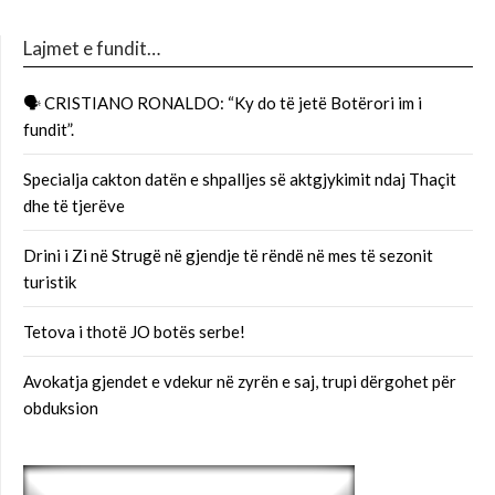
Lajmet e fundit…
🗣 CRISTIANO RONALDO: “Ky do të jetë Botërori im i
fundit”.
Specialja cakton datën e shpalljes së aktgjykimit ndaj Thaçit
dhe të tjerëve
Drini i Zi në Strugë në gjendje të rëndë në mes të sezonit
turistik
Tetova i thotë JO botës serbe!
Avokatja gjendet e vdekur në zyrën e saj, trupi dërgohet për
obduksion