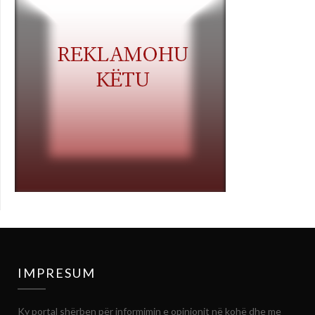
IMPRESUM
Ky portal shërben për informimin e opinionit në kohë dhe me