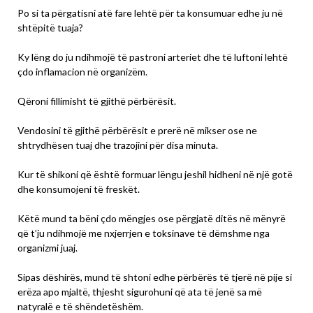
Po si ta përgatisni atë fare lehtë për ta konsumuar edhe ju në
shtëpitë tuaja?
Ky lëng do ju ndihmojë të pastroni arteriet dhe të luftoni lehtë
çdo inflamacion në organizëm.
Qëroni fillimisht të gjithë përbërësit.
Vendosini të gjithë përbërësit e prerë në mikser ose ne
shtrydhësen tuaj dhe trazojini për disa minuta.
Kur të shikoni që është formuar lëngu jeshil hidheni në një gotë
dhe konsumojeni të freskët.
Këtë mund ta bëni çdo mëngjes ose përgjatë ditës në mënyrë
që t’ju ndihmojë me nxjerrjen e toksinave të dëmshme nga
organizmi juaj.
Sipas dëshirës, mund të shtoni edhe përbërës të tjerë në pije si
erëza apo mjaltë, thjesht sigurohuni që ata të jenë sa më
natyralë e të shëndetëshëm.