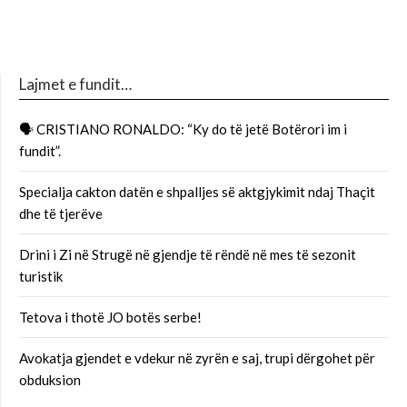
Lajmet e fundit…
🗣 CRISTIANO RONALDO: “Ky do të jetë Botërori im i
fundit”.
Specialja cakton datën e shpalljes së aktgjykimit ndaj Thaçit
dhe të tjerëve
Drini i Zi në Strugë në gjendje të rëndë në mes të sezonit
turistik
Tetova i thotë JO botës serbe!
Avokatja gjendet e vdekur në zyrën e saj, trupi dërgohet për
obduksion