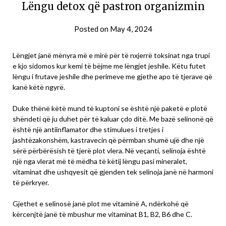
Lëngu detox që pastron organizmin
Posted on
May 4, 2024
Lëngjet janë mënyra më e mirë për të nxjerrë toksinat nga trupi
e kjo sidomos kur kemi të bëjme me lëngjet jeshile. Këtu futet
lëngu i frutave jeshile dhe perimeve me gjethe apo të tjerave që
kanë këtë ngyrë.
Duke thënë këtë mund të kuptoni se është një paketë e plotë
shëndeti që ju duhet për të kaluar çdo ditë. Me bazë selinonë që
është një antiinflamator dhe stimulues i tretjes i
jashtëzakonshëm, kastravecin që përmban shumë ujë dhe një
sërë përbërësish të tjerë plot vlera. Në veçanti, selinoja është
një nga vlerat më të mëdha të këtij lëngu pasi mineralet,
vitaminat dhe ushqyesit që gjenden tek selinoja janë në harmoni
të përkryer.
Gjethet e selinosë janë plot me vitaminë A, ndërkohë që
kërcenjtë janë të mbushur me vitaminat B1, B2, B6 dhe C.