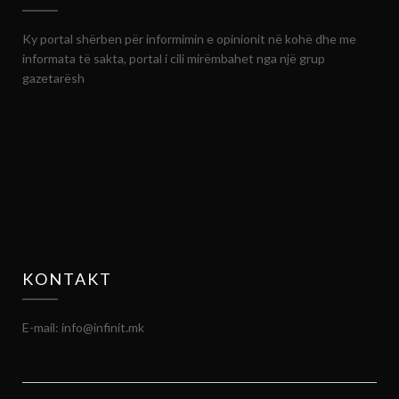
Ky portal shërben për informimin e opinionit në kohë dhe me
informata të sakta, portal i cili mirëmbahet nga një grup
gazetarësh
KONTAKT
E-mail: info@infinit.mk