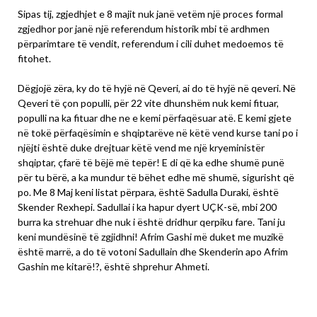
Sipas tij, zgjedhjet e 8 majit nuk janë vetëm një proces formal
zgjedhor por janë një referendum historik mbi të ardhmen
përparimtare të vendit, referendum i cili duhet medoemos të
fitohet.
Dëgjojë zëra, ky do të hyjë në Qeveri, ai do të hyjë në qeveri. Në
Qeveri të çon populli, për 22 vite dhunshëm nuk kemi fituar,
populli na ka fituar dhe ne e kemi përfaqësuar atë. E kemi gjete
në tokë përfaqësimin e shqiptarëve në këtë vend kurse tani po i
njëjti është duke drejtuar këtë vend me një kryeministër
shqiptar, çfarë të bëjë më tepër! E di që ka edhe shumë punë
për tu bërë, a ka mundur të bëhet edhe më shumë, sigurisht që
po. Me 8 Maj keni listat përpara, është Sadulla Duraki, është
Skender Rexhepi. Sadullai i ka hapur dyert UÇK-së, mbi 200
burra ka strehuar dhe nuk i është dridhur qerpiku fare. Tani ju
keni mundësinë të zgjidhni! Afrim Gashi më duket me muzikë
është marrë, a do të votoni Sadullain dhe Skenderin apo Afrim
Gashin me kitarë!?, është shprehur Ahmeti.