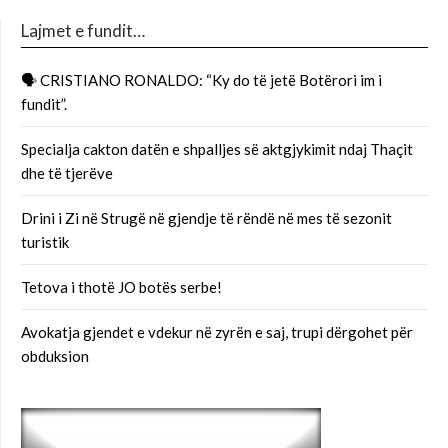
Lajmet e fundit…
🗣 CRISTIANO RONALDO: “Ky do të jetë Botërori im i
fundit”.
Specialja cakton datën e shpalljes së aktgjykimit ndaj Thaçit
dhe të tjerëve
Drini i Zi në Strugë në gjendje të rëndë në mes të sezonit
turistik
Tetova i thotë JO botës serbe!
Avokatja gjendet e vdekur në zyrën e saj, trupi dërgohet për
obduksion