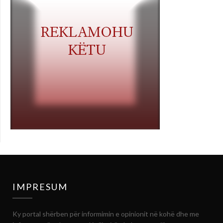
IMPRESUM
Ky portal shërben për informimin e opinionit në kohë dhe me