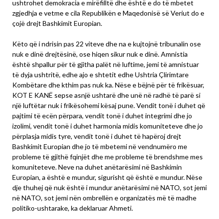
ushtrohet demokracia e mirëfilltë dhe është e do të mbetet
zgjedhja e vetme e cila Republikën e Maqedonisë së Veriut do e
çojë drejt Bashkimit Europian.
Këto që i ndrisin pas 22 viteve dhe na e kujtojnë tribunalin ose
nuk e dinë drejtësinë, ose hiqen sikur nuk e dinë. Amnistia
është shpallur për të gjitha palët në luftime, jemi të amnistuar
të dyja ushtritë, edhe ajo e shtetit edhe Ushtria Çlirimtare
Kombëtare dhe kthim pas nuk ka. Nëse e bëjnë për të frikësuar,
KOT E KANË sepse asnjë ushtarë dhe unë në radhë të parë si
një luftëtar nuk i frikësohemi kësaj pune. Vendit tonë i duhet që
pajtimi të ecën përpara, vendit tonë i duhet integrimi dhe jo
izolimi, vendit tonë i duhet harmonia midis komuniteteve dhe jo
përplasja midis tyre, vendit tonë i duhet të hapëroj drejt
Bashkimit Europian dhe jo të mbetemi në vendnumëro me
probleme të gjithë fqinjët dhe me probleme të brendshme mes
komuniteteve. Neve na duhet anëtarësimi në Bashkimin
Europian, a është e mundur, sigurisht që është e mundur. Nëse
dje thuhej që nuk është i mundur anëtarësimi në NATO, sot jemi
në NATO, sot jemi nën ombrellën e organizatës më të madhe
politiko-ushtarake, ka deklaruar Ahmeti.