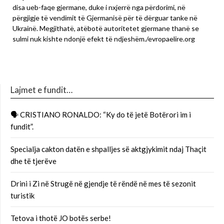
disa ueb-faqe gjermane, duke i nxjerrë nga përdorimi, në
përgjigje të vendimit të Gjermanisë për të dërguar tanke në
Ukrainë. Megjithatë, atëbotë autoritetet gjermane thanë se
sulmi nuk kishte ndonjë efekt të ndjeshëm./evropaelire.org
Lajmet e fundit…
🗣 CRISTIANO RONALDO: “Ky do të jetë Botërori im i
fundit”.
Specialja cakton datën e shpalljes së aktgjykimit ndaj Thaçit
dhe të tjerëve
Drini i Zi në Strugë në gjendje të rëndë në mes të sezonit
turistik
Tetova i thotë JO botës serbe!