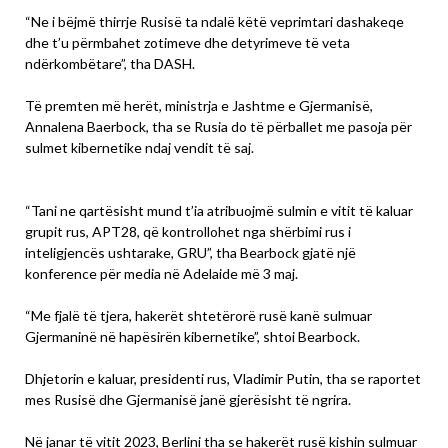
“Ne i bëjmë thirrje Rusisë ta ndalë këtë veprimtari dashakeqe
dhe t’u përmbahet zotimeve dhe detyrimeve të veta
ndërkombëtare”, tha DASH.
Të premten më herët, ministrja e Jashtme e Gjermanisë,
Annalena Baerbock, tha se Rusia do të përballet me pasoja për
sulmet kibernetike ndaj vendit të saj.
“Tani ne qartësisht mund t’ia atribuojmë sulmin e vitit të kaluar
grupit rus, APT28, që kontrollohet nga shërbimi rus i
inteligjencës ushtarake, GRU”, tha Bearbock gjatë një
konference për media në Adelaide më 3 maj.
“Me fjalë të tjera, hakerët shtetërorë rusë kanë sulmuar
Gjermaninë në hapësirën kibernetike”, shtoi Bearbock.
Dhjetorin e kaluar, presidenti rus, Vladimir Putin, tha se raportet
mes Rusisë dhe Gjermanisë janë gjerësisht të ngrira.
Në janar të vitit 2023, Berlini tha se hakerët rusë kishin sulmuar