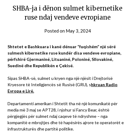
SHBA-ja i dënon sulmet kibernetike
ruse ndaj vendeve evropiane
Posted on
May 3, 2024
Shtetet e Bashkuara i kanë dënuar “fuqishëm” një sërë
sulmesh kibernetike ruse kundër disa vendeve evropiane,
përfshirë Gjermaninë, Lituaninë, Poloninë, Sllovakinë,
Suedinë dhe Republikën e Çekisë.
Sipas SHBA-së, sulmet u kryen nga një njësit i Drejtorisë
Kryesore të Inteligjencës së Rusisë (GRU), s
hkruan Radio
Evropa e Lirë.
Departamenti amerikan i Shtetit tha në një komunikatë për
media më 3 maj se APT28, i njohur si Fancy Bear, është
përgjegjës për sulmet ndaj caqeve të ndryshme – nga
kompanitë e mbrojtjes dhe të hapësirës ajrore te operatorët e
infrastrukturës dhe partitë politike.