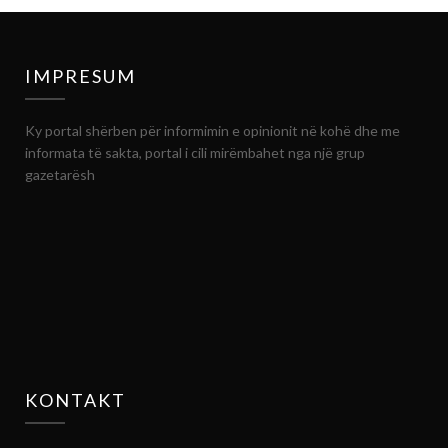
IMPRESUM
Ky portal shërben për informimin e opinionit në kohë dhe me
informata të sakta, portal i cili mirëmbahet nga një grup
gazetarësh
KONTAKT