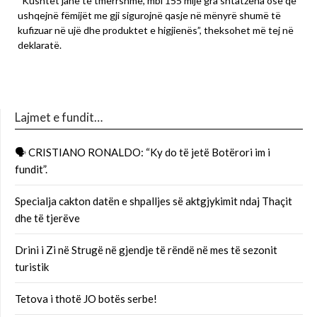
“Kushtet janë të tmerrshme, mbi 155 mijë gra shtatzëna ose që
ushqejnë fëmijët me gji sigurojnë qasje në mënyrë shumë të
kufizuar në ujë dhe produktet e higjienës”, theksohet më tej në
deklaratë.
Lajmet e fundit…
🗣 CRISTIANO RONALDO: “Ky do të jetë Botërori im i
fundit”.
Specialja cakton datën e shpalljes së aktgjykimit ndaj Thaçit
dhe të tjerëve
Drini i Zi në Strugë në gjendje të rëndë në mes të sezonit
turistik
Tetova i thotë JO botës serbe!