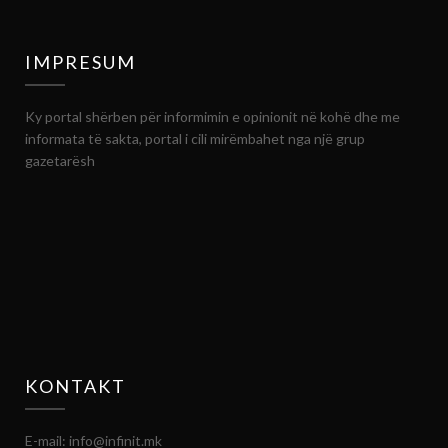
IMPRESUM
Ky portal shërben për informimin e opinionit në kohë dhe me
informata të sakta, portal i cili mirëmbahet nga një grup
gazetarësh
KONTAKT
E-mail: info@infinit.mk