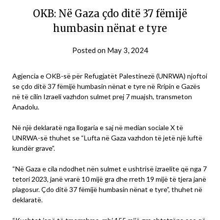
OKB: Në Gaza çdo ditë 37 fëmijë
humbasin nënat e tyre
Posted on
May 3, 2024
Agjencia e OKB-së për Refugjatët Palestinezë (UNRWA) njoftoi
se çdo ditë 37 fëmijë humbasin nënat e tyre në Rripin e Gazës
në të cilin Izraeli vazhdon sulmet prej 7 muajsh, transmeton
Anadolu.
Në një deklaratë nga llogaria e saj në median sociale X të
UNRWA-së thuhet se “Lufta në Gaza vazhdon të jetë një luftë
kundër grave”.
“Në Gaza e cila ndodhet nën sulmet e ushtrisë izraelite që nga 7
tetori 2023, janë vrarë 10 mijë gra dhe rreth 19 mijë të tjera janë
plagosur. Çdo ditë 37 fëmijë humbasin nënat e tyre”, thuhet në
deklaratë.