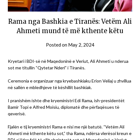
Rama nga Bashkia e Tiranës: Vetëm Ali
Ahmeti mund të më kthente këtu
Posted on
May 2, 2024
Kryetari i BDI-së në Maqedoninë e Veriut, Ali Ahmeti u nderua
sot me titullin “Qytetar Nderi” i Tiranës.
Ceremonia e organizuar nga kryebashkiaku Erion Veliaj u zhvillua
në sallën e mbledhjeve të këshillit bashkiak.
I pranishëm ishte dhe kryeministri Edi Rama, ish-presidentët
Bamir Topi e Alfred Moisiu, diplomatë dhe përfaqësues të
qeverisë.
Fjalën e tij kryeministri Rama e nisi me një batutë. “Vetëm Ali
Ahmeti më kthente këtu sot,” tha Rama, ndërsa vlerësoi kreun e
BDI si lider falë të cilit shqiptarët sot në Maqedoninë e Veriut