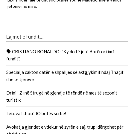
jetojnë më mirë.
Lajmet e fundit…
🗣 CRISTIANO RONALDO: “Ky do të jetë Botërori im i
fundit”.
Specialja cakton datën e shpalljes së aktgjykimit ndaj Thaçit
dhe të tjerëve
Drini i Zi në Strugë në gjendje të rëndë në mes të sezonit
turistik
Tetova i thotë JO botës serbe!
Avokatja gjendet e vdekur në zyrën e saj, trupi dërgohet për