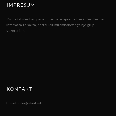
IMPRESUM
Ky portal shërben për informimin e opinionit në kohë dhe me
informata të sakta, portal i cili mirëmbahet nga një grup
gazetarësh
KONTAKT
E-mail: info@infinit.mk